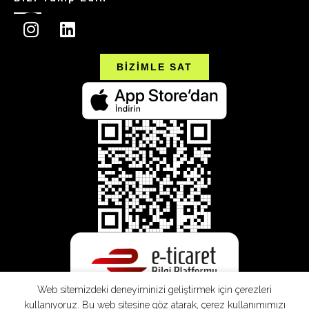
BİZİMLE SAT
Web sitemizdeki deneyiminizi geliştirmek için çerezleri
kullanıyoruz. Bu web sitesine göz atarak, çerez kullanımımızı