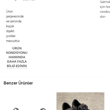
Satma
için h
Ürün
rande
çerçevesinde
alın
ve camında
küçük
ölçekli
çizikler
mevcuttur.
ÜRÜN
KONDISYONU
HAKKINDA
DAHA FAZLA
BILGI EDININ
Benzer Ürünler