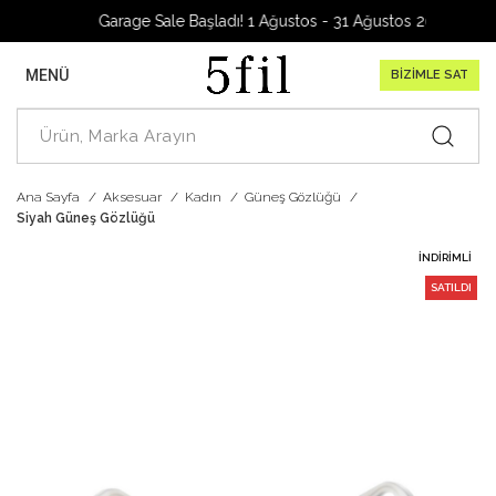
Garage Sale Başladı! 1 Ağustos - 31 Ağustos 2026
MENÜ
BİZİMLE SAT
Ana Sayfa
Aksesuar
Kadın
Güneş Gözlüğü
Siyah Güneş Gözlüğü
İNDIRIMLI
SATILDI