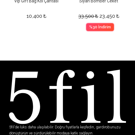
Vip Gift Bag Kol Çantası
Siyah Bomber Ceket
10,400
₺
33,500
₺
23,450
₺
%30 İndirim
5fil’de lüks daha ulaşılabilir. Doğru fiyatlarla keşfedin, gardırobunuzu
dönüştürün ve sürdürülebilir modaya katkı sağlayın.