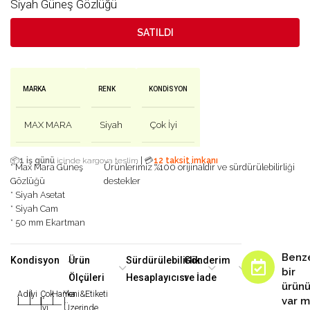
Siyah Güneş Gözlüğü
SATILDI
MARKA
RENK
KONDISYON
MAX MARA
Siyah
Çok İyi
|
📦
1 iş günü
içinde kargoya teslim
💳
12 taksit imkanı
* Max Mara Güneş
Ürünlerimiz %100 orijinaldir ve sürdürülebilirliği
Gözlüğü
destekler
* Siyah Asetat
* Siyah Cam
* 50 mm Ekartman
Benz
Kondisyon
Ürün
Sürdürülebilirlik
Gönderim
bir
Ölçüleri
Hesaplayıcısı
ve İade
ürün
Adil
İyi
Çok
Harika
Yeni&Etiketi
var m
|
|
|
|
|
İyi
Üzerinde