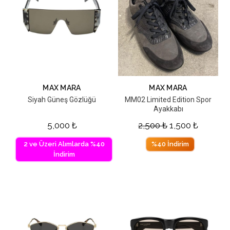
MAX MARA
MAX MARA
Siyah Güneş Gözlüğü
MM02 Limited Edition Spor
Ayakkabı
5,000
₺
2,500
₺
1,500
₺
2 ve Üzeri Alımlarda %40
%40 İndirim
İndirim