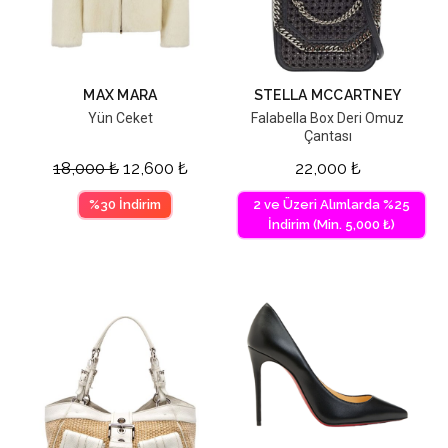
MAX MARA
STELLA MCCARTNEY
Yün Ceket
Falabella Box Deri Omuz
Çantası
18,000
₺
12,600
₺
22,000
₺
%30 İndirim
2 ve Üzeri Alımlarda %25
İndirim (Min. 5,000 ₺)