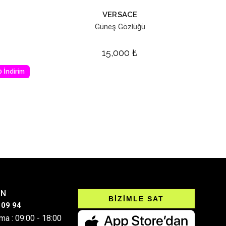
VERSACE
Güneş Gözlüğü
15,000
₺
 İndirim
IN
BİZİMLE SAT
 09 94
ma : 09:00 - 18:00