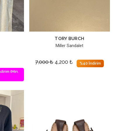
TORY BURCH
Miller Sandalet
7,000
₺
4,200
₺
%40 İndirim
dirim (Min.