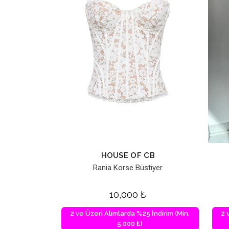
HOUSE OF CB
Rania Korse Büstiyer
10,000
₺
2 ve Üzeri Alımlarda %25 İndirim (Min.
2 
5,000 ₺)