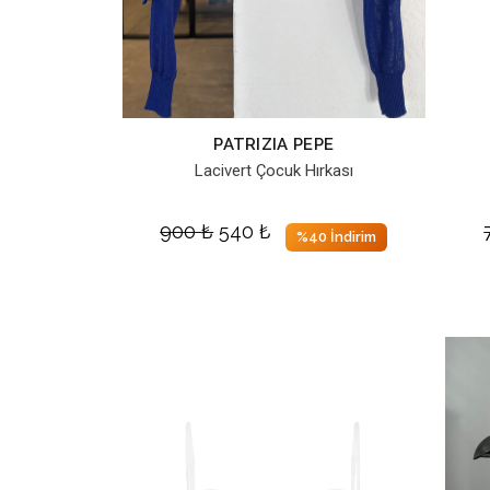
PATRIZIA PEPE
Lacivert Çocuk Hırkası
900
₺
540
₺
%40 İndirim