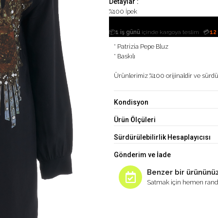
Detaylar :
%100 İpek
|
📦
1 iş günü
içinde kargoya teslim
💳
12
* Patrizia Pepe Bluz
* Baskılı
Ürünlerimiz %100 orijinaldir ve sürdür
Kondisyon
Ürün Ölçüleri
Sürdürülebilirlik Hesaplayıcısı
Gönderim ve İade
Benzer bir ürününüz
Satmak için hemen rand