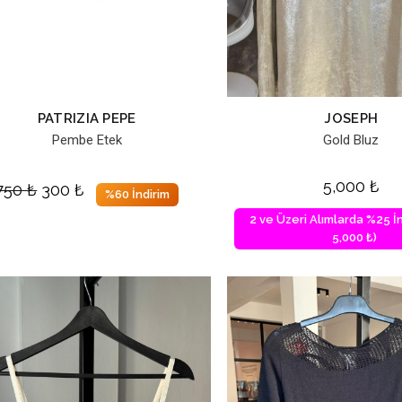
PATRIZIA PEPE
JOSEPH
Pembe Etek
Gold Bluz
5,000
₺
750
₺
300
₺
%60 İndirim
2 ve Üzeri Alımlarda %25 İn
5,000 ₺)