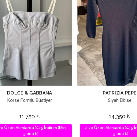
DOLCE & GABBANA
PATRIZIA PEPE
Korse Formlu Büstiyer
Siyah Elbise
11,750
₺
14,350
₺
ve Üzeri Alımlarda %25 İndirim (Min.
2 ve Üzeri Alımlarda %25 İn
5,000 ₺)
5,000 ₺)