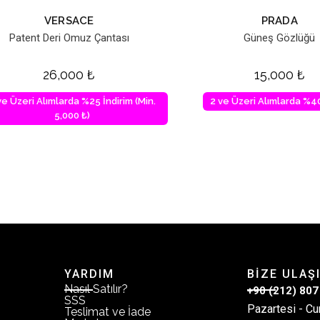
VERSACE
PRADA
Patent Deri Omuz Çantası
Güneş Gözlüğü
26,000
₺
15,000
₺
ve Üzeri Alımlarda %25 İndirim (Min.
2 ve Üzeri Alımlarda %40
5,000 ₺)
YARDIM
BİZE ULAŞ
Nasıl Satılır?
+90 (212) 807
SSS
Pazartesi - Cu
Teslimat ve İade