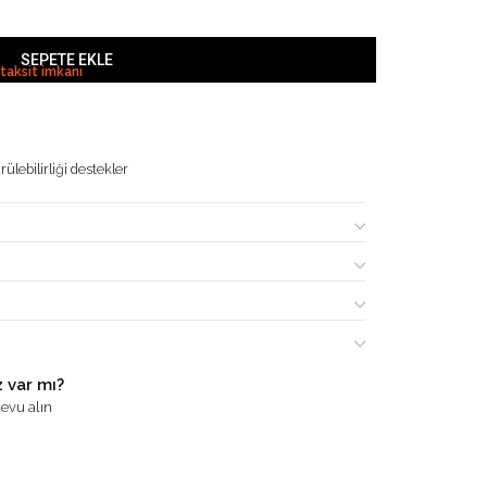
SEPETE EKLE
 taksit imkanı
ülebilirliği destekler
 var mı?
evu alın