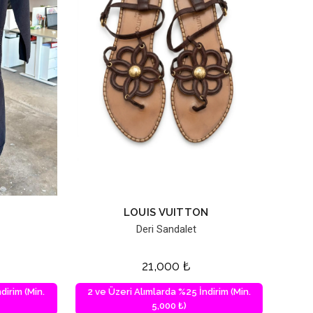
LOUIS VUITTON
Deri Sandalet
21,000
₺
dirim (Min.
2 ve Üzeri Alımlarda %25 İndirim (Min.
5,000 ₺)