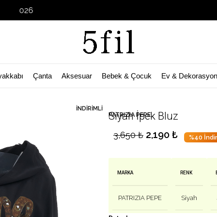
Garage Sale
yakkabı
Çanta
Aksesuar
Bebek & Çocuk
Ev & Dekorasyo
🛒 Bu ürün
25
kişinin sepetinde!
İNDIRIMLI
Siyah İpek Bluz
PATRIZIA PEPE
2,190
₺
3,650
₺
%40 İndi
MARKA
RENK
PATRIZIA PEPE
Siyah