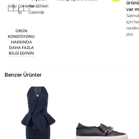
ürün
Adil
İyi
Çok
Harika
Yeni&Etiketi
var m
|
|
|
|
|
İyi
Üzerinde
Satma
için h
rande
ÜRÜN
alın
KONDISYONU
HAKKINDA
DAHA FAZLA
BILGI EDININ
Benzer Ürünler