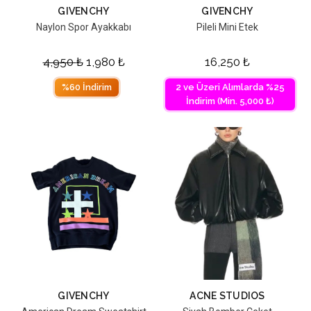
GIVENCHY
GIVENCHY
Naylon Spor Ayakkabı
Pileli Mini Etek
4,950
₺
1,980
₺
16,250
₺
%60 İndirim
2 ve Üzeri Alımlarda %25
İndirim (Min. 5,000 ₺)
GIVENCHY
ACNE STUDIOS