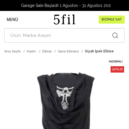
Garage Sale Başladı! 1 Ağustos - 31 Ağustos 2026
MENÜ
BİZİMLE SAT
Ana Sayfa
Kadın
Elbise
Gece Elbisesi
Siyah İpek Elbise
İNDIRIMLI
SATILDI