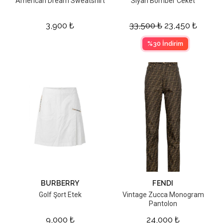
American Dream Sweatshirt
Siyah Bomber Ceket
3,900
₺
33,500
₺
23,450
₺
%30 İndirim
BURBERRY
FENDI
Golf Şort Etek
Vintage Zucca Monogram
Pantolon
9,000
₺
24,000
₺