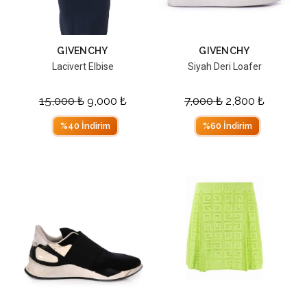
GIVENCHY
GIVENCHY
Lacivert Elbise
Siyah Deri Loafer
15,000
₺
9,000
₺
7,000
₺
2,800
₺
%40 İndirim
%60 İndirim