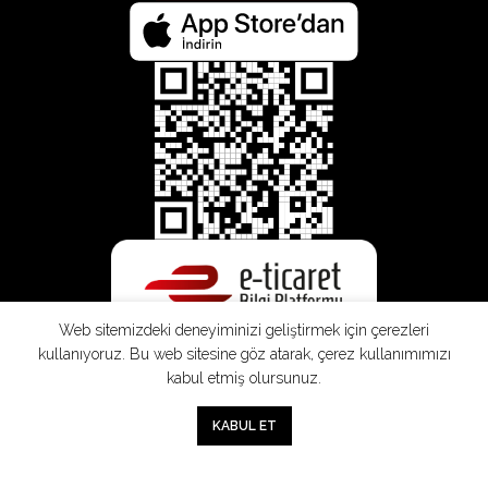
Web sitemizdeki deneyiminizi geliştirmek için çerezleri
kullanıyoruz. Bu web sitesine göz atarak, çerez kullanımımızı
kabul etmiş olursunuz.
0
KABUL ET
Mağaza
Sepet
Hesabım
Mesafeli
Konsinye
Müşteri
Doğrudan
Üyelik
Satış
Sözleşmesi
Aydınlatma
Satış
Sözleşmesi