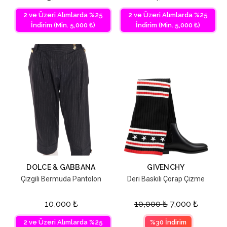
2 ve Üzeri Alımlarda %25
2 ve Üzeri Alımlarda %25
İndirim (Min. 5,000 ₺)
İndirim (Min. 5,000 ₺)
DOLCE & GABBANA
GIVENCHY
Çizgili Bermuda Pantolon
Deri Baskılı Çorap Çizme
10,000
₺
10,000
₺
7,000
₺
2 ve Üzeri Alımlarda %25
%30 İndirim