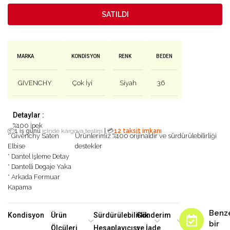
SATILDI
MARKA
KONDISYON
RENK
BEDEN
GIVENCHY
Çok İyi
Siyah
36
Detaylar :
%100 İpek
|
📦
1 iş günü
içinde kargoya teslim
💳
12 taksit imkanı
* Givenchy Saten
Ürünlerimiz %100 orijinaldir ve sürdürülebilirliği
Elbise
destekler
* Dantel İşleme Detay
* Dantelli Degaje Yaka
* Arkada Fermuar
Kapama
Benz
Kondisyon
Ürün
Sürdürülebilirlik
Gönderim
bir
Ölçüleri
Hesaplayıcısı
ve İade