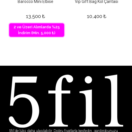
Barocco Mini Elbise
Vip Gift Bag Kol Çantası
13,500
₺
10,400
₺
2 ve Üzeri Alımlarda %25
İndirim (Min. 5,000 ₺)
5fil’de lüks daha ulaşılabilir. Doğru fiyatlarla keşfedin, gardırobunuzu