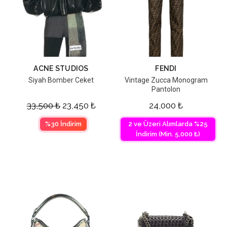
ACNE STUDIOS
FENDI
Siyah Bomber Ceket
Vintage Zucca Monogram
Pantolon
33,500
₺
23,450
₺
24,000
₺
%30 İndirim
2 ve Üzeri Alımlarda %25
İndirim (Min. 5,000 ₺)