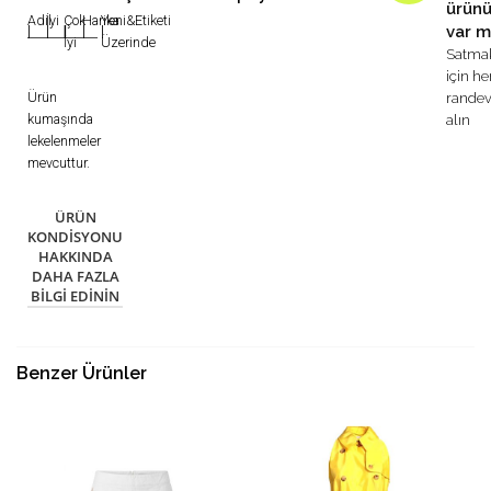
ürün
Adil
İyi
Çok
Harika
Yeni&Etiketi
var m
|
|
|
|
|
İyi
Üzerinde
Satma
için h
Ürün
rande
kumaşında
alın
lekelenmeler
mevcuttur.
ÜRÜN
KONDISYONU
HAKKINDA
DAHA FAZLA
BILGI EDININ
Benzer Ürünler