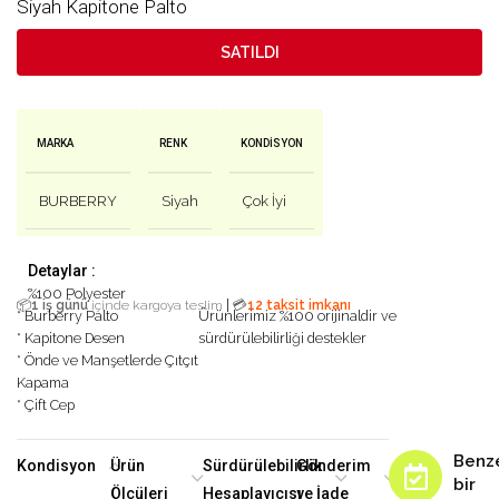
Siyah Kapitone Palto
SATILDI
MARKA
RENK
KONDISYON
BURBERRY
Siyah
Çok İyi
Detaylar :
%100 Polyester
|
📦
1 iş günü
içinde kargoya teslim
💳
12 taksit imkanı
* Burberry Palto
Ürünlerimiz %100 orijinaldir ve
* Kapitone Desen
sürdürülebilirliği destekler
* Önde ve Manşetlerde Çıtçıt
Kapama
* Çift Cep
Benz
Kondisyon
Ürün
Sürdürülebilirlik
Gönderim
bir
Ölçüleri
Hesaplayıcısı
ve İade