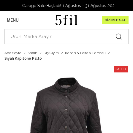
Garage Sale Başladı! 1 Ağustos - 31 Ağustos 2026
MENÜ
BİZİMLE SAT
Ana Sayfa
Kadın
Dış Giyim
Kaban & Palto & Pardösü
Siyah Kapitone Palto
SATILDI