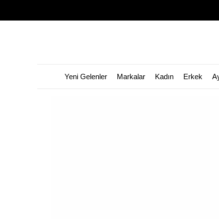
Yeni Gelenler
Markalar
Kadın
Erkek
A
👀 Bu ürünü
872
kişi görüntüledi!