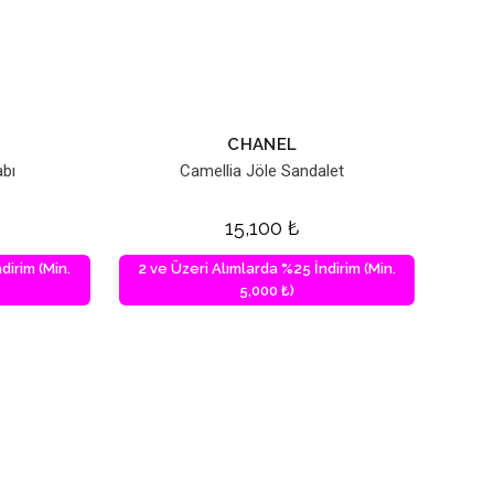
CHANEL
abı
Camellia Jöle Sandalet
15,100
₺
dirim (Min.
2 ve Üzeri Alımlarda %25 İndirim (Min.
5,000 ₺)