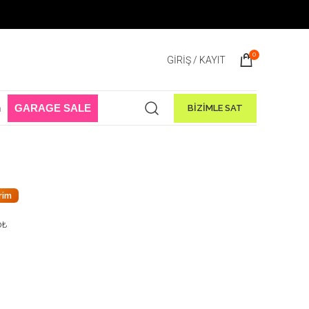
 Sale Başladı! 1 Ağustos - 31 Ağustos 2026
0
GIRIŞ / KAYIT
n
GARAGE SALE
BİZİMLE SAT
rim
0
₺