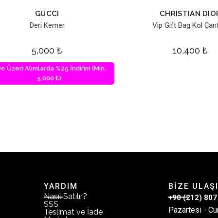
GUCCI
CHRISTIAN DIO
Deri Kemer
Vip Gift Bag Kol Çan
5,000
₺
10,400
₺
ve Üzeri Alımlarda %25 İndirim (Min.
5,000 ₺)
YARDIM
BİZE ULAŞ
Nasıl Satılır?
+90 (212) 807
SSS
Pazartesi - Cu
Teslimat ve İade