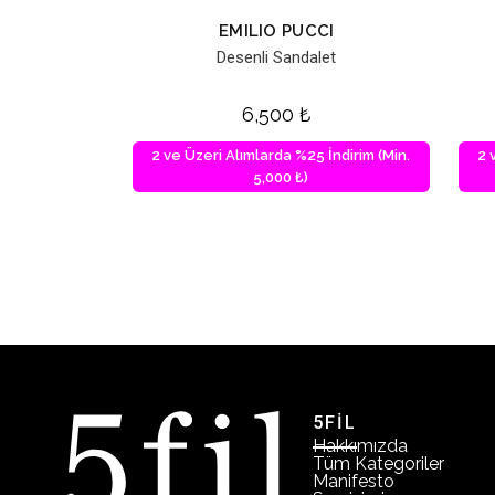
EMILIO PUCCI
Desenli Sandalet
6,500
₺
2 ve Üzeri Alımlarda %25 İndirim (Min.
2 
5,000 ₺)
5FİL
Hakkımızda
Tüm Kategoriler
Manifesto