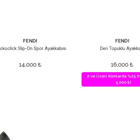
FENDI
FENDI
ckoclick Slip-On Spor Ayakkabısı
Deri Topuklu Ayakk
14,000
₺
16,000
₺
2 ve Üzeri Alımlarda %25 İn
5,000 ₺)