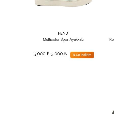
FENDI
Multicolor Spor Ayakkabı
Ro
5,000
₺
3,000
₺
%40 İndirim