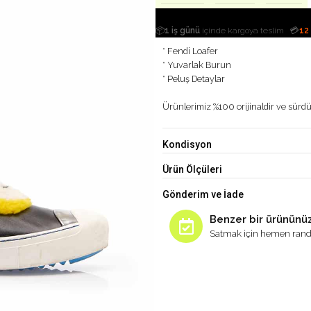
|
📦
1 iş günü
içinde kargoya teslim
💳
12
* Fendi Loafer
* Yuvarlak Burun
* Peluş Detaylar
Ürünlerimiz %100 orijinaldir ve sürdür
Kondisyon
Ürün Ölçüleri
Gönderim ve İade
Benzer bir ürününüz
Satmak için hemen rand