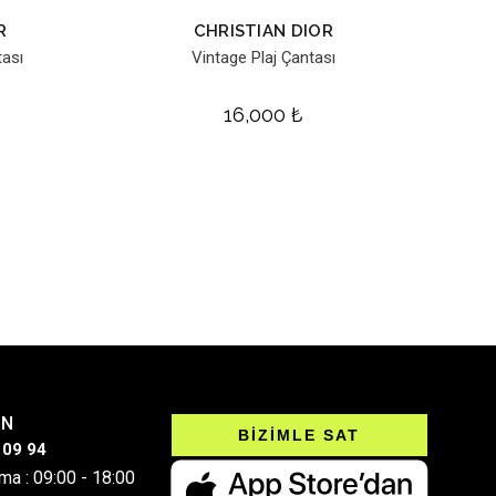
R
CHRISTIAN DIOR
tası
Vintage Plaj Çantası
16,000
₺
IN
BİZİMLE SAT
 09 94
ma : 09:00 - 18:00