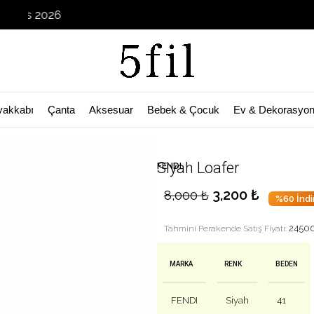
Garage
yakkabı
Çanta
Aksesuar
Bebek & Çocuk
Ev & Dekorasyo
Siyah Loafer
FENDI
3,200
₺
8,000
₺
%60 İndi
2450
Tahmini Perakende Satış Fiyatı:
MARKA
RENK
BEDEN
FENDI
Siyah
41