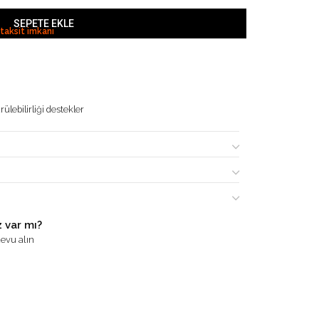
SEPETE EKLE
 taksit imkanı
ülebilirliği destekler
 var mı?
evu alın