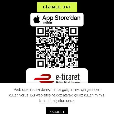
BİZİMLE SAT
Web sitemizdeki deneyiminizi geliştirmek için çerezleri
kullanıyoruz. Bu web sitesine göz atarak, çerez kullanımımızı
kabul etmiş olursunuz.
SEPETE EKLE
0
KABUL ET