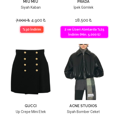
MIU MIU
PRADA
Siyah Kaban
İpek Gömlek
7,000
₺
4,900
₺
18,500
₺
%30 İndirim
2 ve Üzeri Alımlarda %25
İndirim (Min. 5,000 ₺)
GUCCI
ACNE STUDIOS
Up Crepe Mini Etek
Siyah Bomber Ceket