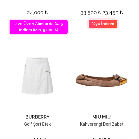
24,000
₺
33,500
₺
23,450
₺
2 ve Üzeri Alımlarda %25
%30 İndirim
İndirim (Min. 5,000 ₺)
BURBERRY
MIU MIU
Golf Şort Etek
Kahverengi Deri Babet