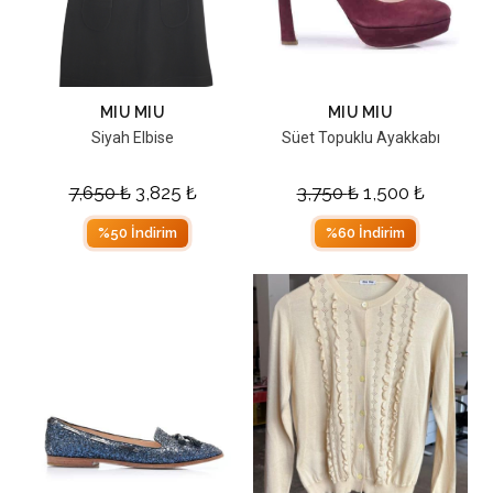
MIU MIU
MIU MIU
Siyah Elbise
Süet Topuklu Ayakkabı
7,650
₺
3,825
₺
3,750
₺
1,500
₺
%50 İndirim
%60 İndirim