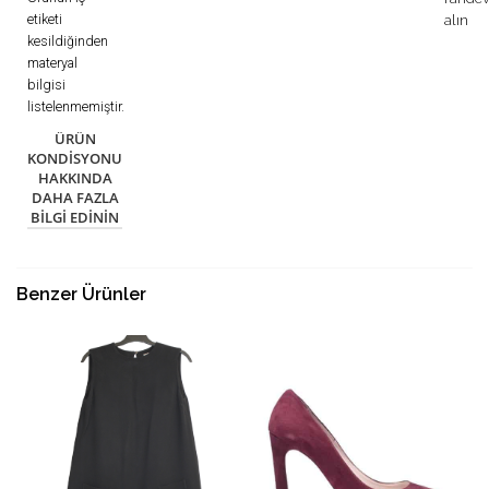
etiketi
alın
kesildiğinden
materyal
bilgisi
listelenmemiştir.
ÜRÜN
KONDISYONU
HAKKINDA
DAHA FAZLA
BILGI EDININ
Benzer Ürünler