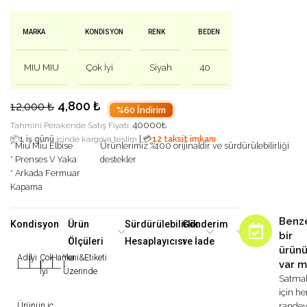
MARKA
KONDISYON
RENK
BEDEN
MIU MIU
Çok İyi
Siyah
40
4,800
₺
12,000
₺
%60 İndirim
40000
₺
Tahmini Perakende Satış Fiyatı:
|
📦
1 iş günü
içinde kargoya teslim
💳
12 taksit imkanı
* Miu Miu Elbise
Ürünlerimiz %100 orijinaldir ve sürdürülebilirliği
* Prenses V Yaka
destekler
* Arkada Fermuar
Kapama
Benz
Kondisyon
Ürün
Sürdürülebilirlik
Gönderim
bir
Ölçüleri
Hesaplayıcısı
ve İade
ürün
Adil
İyi
Çok
Harika
Yeni&Etiketi
var m
|
|
|
|
|
İyi
Üzerinde
Satma
için h
Ürünün iç
rande