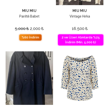
MIU MIU
MIU MIU
Parıltılı Babet
Vintage Hırka
5,000
₺
2,000
₺
16,500
₺
%60 İndirim
2 ve Üzeri Alımlarda %25
İndirim (Min. 5,000 ₺)