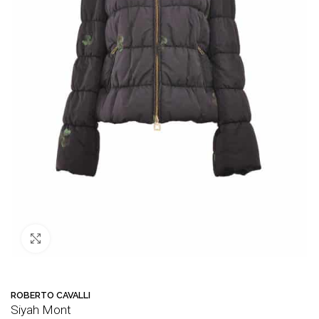
Büyütmek için tıklayın
🛒 Bu ürün
30
kişinin sepetinde!
💛 F
ROBERTO CAVALLI
Siyah Mont