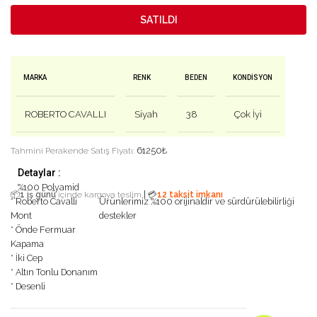
SATILDI
MARKA
RENK
BEDEN
KONDISYON
ROBERTO CAVALLI
Siyah
38
Çok İyi
61250
₺
Tahmini Perakende Satış Fiyatı:
Detaylar :
%100 Polyamid
|
📦
1 iş günü
içinde kargoya teslim
💳
12 taksit imkanı
* Roberto Cavalli
Ürünlerimiz %100 orijinaldir ve sürdürülebilirliği
Mont
destekler
* Önde Fermuar
Kapama
* İki Cep
* Altın Tonlu Donanım
* Desenli