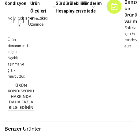
Benz
Kondisyon
Ürün
Sürdürülebilirlik
Gönderim
bir
Ölçüleri
Hesaplayıcısı
ve İade
ürün
Adil
İyi
Çok
Harika
Yeni&Etiketi
var m
|
|
|
|
|
İyi
Üzerinde
Satma
için h
Ürün
rande
donanımında
alın
küçük
ölçekli
aşınma ve
çizik
mevcuttur.
ÜRÜN
KONDISYONU
HAKKINDA
DAHA FAZLA
BILGI EDININ
Benzer Ürünler