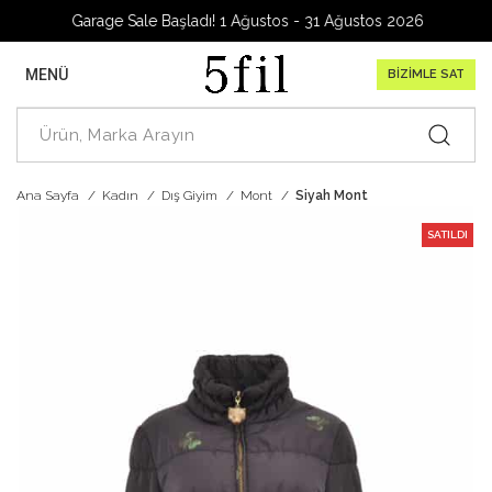
Garage Sale Başladı! 1 Ağustos - 31 Ağustos 2026
MENÜ
BİZİMLE SAT
Ana Sayfa
Kadın
Dış Giyim
Mont
Siyah Mont
SATILDI