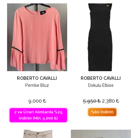
ROBERTO CAVALLI
ROBERTO CAVALLI
Pembe Bluz
Dokulu Elbise
9,000
₺
5,950
₺
2,380
₺
2 ve Üzeri Alımlarda %25
%60 İndirim
İndirim (Min. 5,000 ₺)