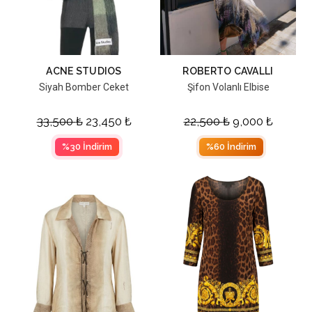
ACNE STUDIOS
ROBERTO CAVALLI
Siyah Bomber Ceket
Şifon Volanlı Elbise
33,500
₺
23,450
₺
22,500
₺
9,000
₺
%30 İndirim
%60 İndirim