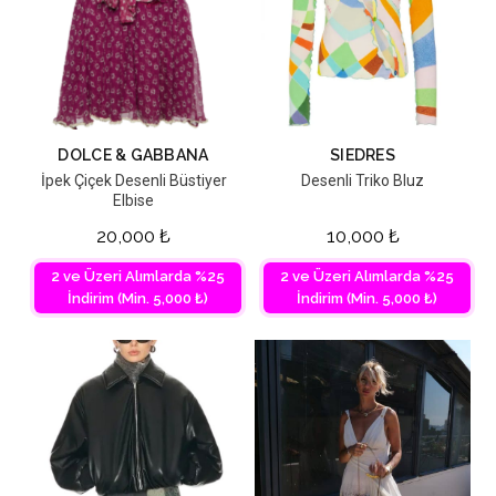
DOLCE & GABBANA
SIEDRES
İpek Çiçek Desenli Büstiyer
Desenli Triko Bluz
Elbise
20,000
₺
10,000
₺
2 ve Üzeri Alımlarda %25
2 ve Üzeri Alımlarda %25
İndirim (Min. 5,000 ₺)
İndirim (Min. 5,000 ₺)