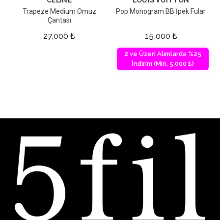
CELINE
LOUIS VUITTON
Trapeze Medium Omuz
Pop Monogram BB İpek Fular
Çantası
27,000
₺
15,000
₺
2 ve Üzeri Alımlarda %25
İndirim (Min. 5,000 ₺)