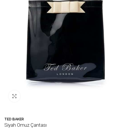
Büyütmek için tıklayın
Bu ürün
56
kişinin sepetinde!
💛 Favori
TED BAKER
Siyah Omuz Çantası