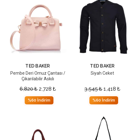
TED BAKER
TED BAKER
Pembe Deri Omuz Çantası /
Siyah Ceket
Çıkarılabilir Askılı
6,820
₺
2,728
₺
3,545
₺
1,418
₺
%60 İndirim
%60 İndirim