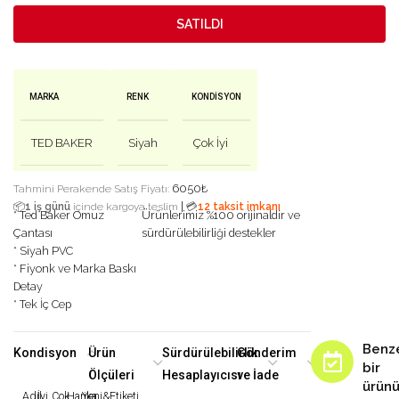
SATILDI
MARKA
RENK
KONDISYON
TED BAKER
Siyah
Çok İyi
6050
₺
Tahmini Perakende Satış Fiyatı:
|
📦
1 iş günü
içinde kargoya teslim
💳
12 taksit imkanı
* Ted Baker Omuz
Ürünlerimiz %100 orijinaldir ve
Çantası
sürdürülebilirliği destekler
* Siyah PVC
* Fiyonk ve Marka Baskı
Detay
* Tek İç Cep
Benz
Kondisyon
Ürün
Sürdürülebilirlik
Gönderim
bir
Ölçüleri
Hesaplayıcısı
ve İade
ürün
Adil
İyi
Çok
Harika
Yeni&Etiketi