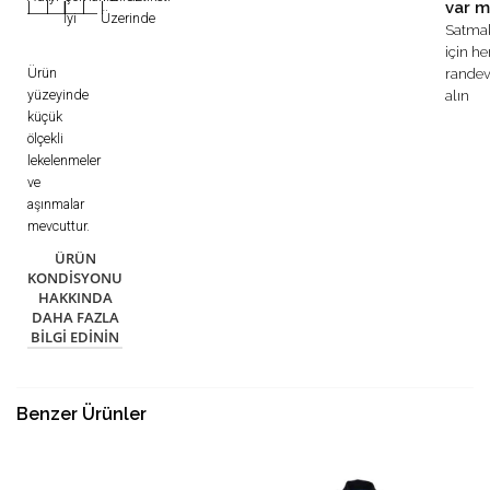
var m
|
|
|
|
|
İyi
Üzerinde
Satma
için h
Ürün
rande
yüzeyinde
alın
küçük
ölçekli
lekelenmeler
ve
aşınmalar
mevcuttur.
ÜRÜN
KONDISYONU
HAKKINDA
DAHA FAZLA
BILGI EDININ
Benzer Ürünler