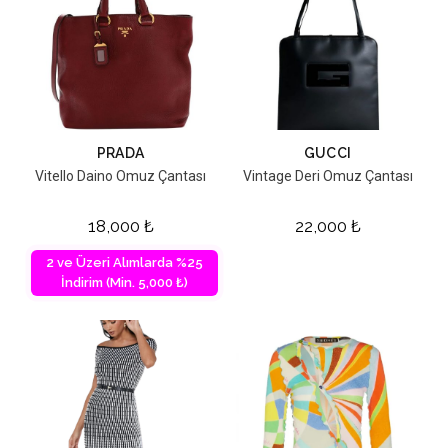
PRADA
GUCCI
Vitello Daino Omuz Çantası
Vintage Deri Omuz Çantası
18,000
₺
22,000
₺
2 ve Üzeri Alımlarda %25
İndirim (Min. 5,000 ₺)