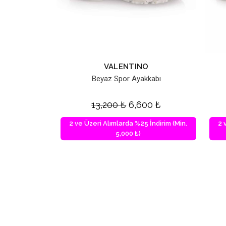
VALENTINO
Beyaz Spor Ayakkabı
13,200
₺
6,600
₺
2 ve Üzeri Alımlarda %25 İndirim (Min.
2 
5,000 ₺)