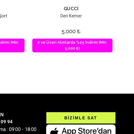
GUCCI
Şort
Deri Kemer
5,000
₺
dirim (Min.
2 ve Üzeri Alımlarda %25 İndirim (Min.
5,000 ₺)
IN
BİZİMLE SAT
 09 94
ma : 09:00 - 18:00