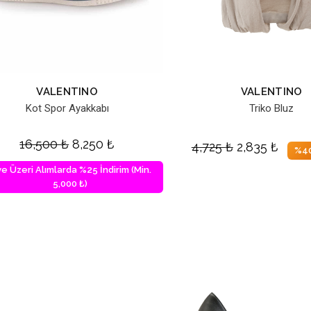
VALENTINO
VALENTINO
Kot Spor Ayakkabı
Triko Bluz
16,500
₺
8,250
₺
4,725
₺
2,835
₺
%40
ve Üzeri Alımlarda %25 İndirim (Min.
5,000 ₺)