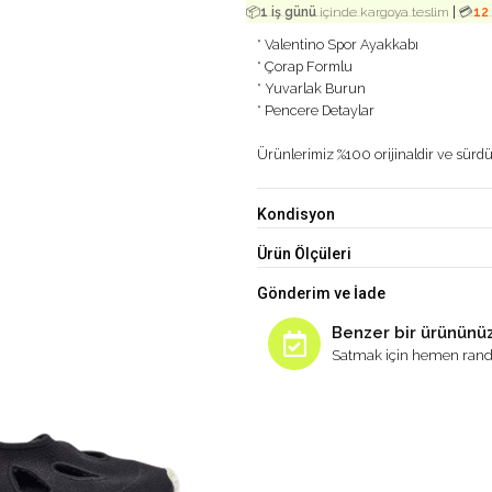
|
📦
1 iş günü
içinde kargoya teslim
💳
12
* Valentino Spor Ayakkabı
* Çorap Formlu
* Yuvarlak Burun
* Pencere Detaylar
Ürünlerimiz %100 orijinaldir ve sürdür
Kondisyon
Ürün Ölçüleri
Gönderim ve İade
Benzer bir ürününüz
Satmak için hemen rand