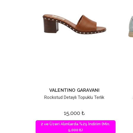
VALENTINO GARAVANI
Rockstud Detaylı Topuklu Terlik
15,000
₺
2 ve Üzeri Alımlarda %25 İndirim (Min.
5,000 ₺)