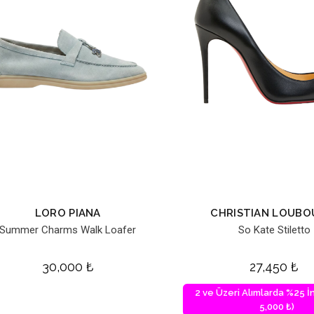
LORO PIANA
CHRISTIAN LOUBO
Summer Charms Walk Loafer
So Kate Stiletto
30,000
₺
27,450
₺
2 ve Üzeri Alımlarda %25 İn
5,000 ₺)