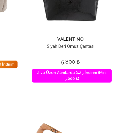
VALENTINO
Siyah Deri Omuz Çantası
5,800
₺
 İndirim
2 ve Üzeri Alımlarda %25 İndirim (Min.
5,000 ₺)