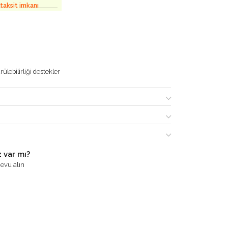
 taksit imkanı
ülebilirliği destekler
 var mı?
evu alın