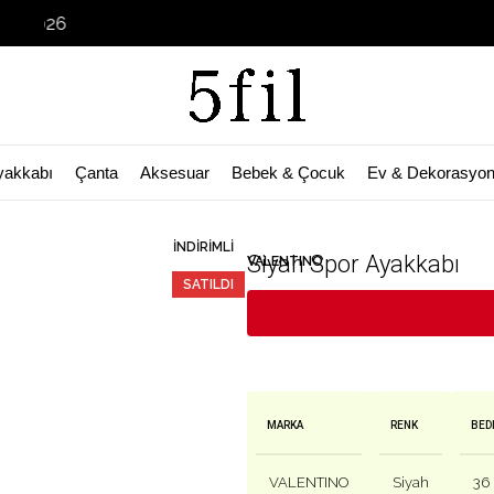
Garage Sal
yakkabı
Çanta
Aksesuar
Bebek & Çocuk
Ev & Dekorasyo
🛒 Bu ürün
28
kişinin sepetinde!
İNDIRIMLI
Siyah Spor Ayakkabı
VALENTINO
SATILDI
MARKA
RENK
BED
VALENTINO
Siyah
36