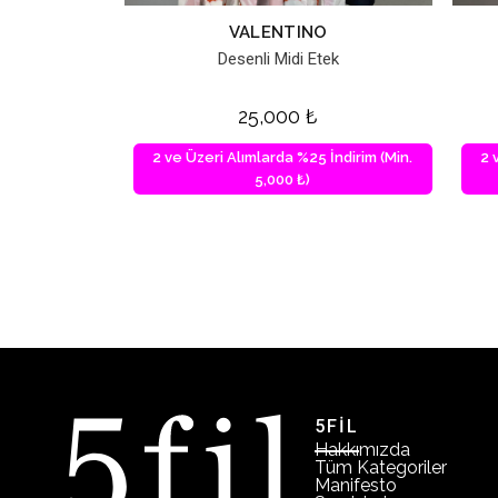
VALENTINO
Desenli Midi Etek
25,000
₺
2 ve Üzeri Alımlarda %25 İndirim (Min.
2 
5,000 ₺)
5FİL
Hakkımızda
Tüm Kategoriler
Manifesto