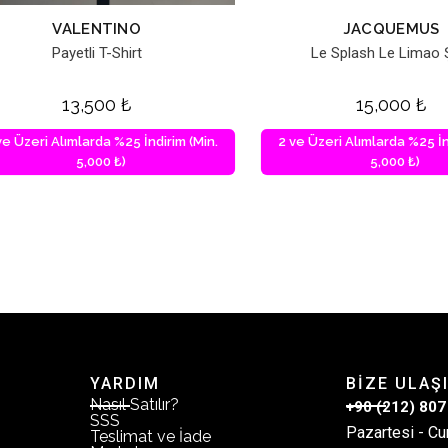
VALENTINO
JACQUEMUS
Payetli T-Shirt
Le Splash Le Limao 
13,500
₺
15,000
₺
ve Üzeri Alımlarda %25 İndirim (Min.
2 ve Üzeri Alımlarda %25 İn
5,000 ₺)
5,000 ₺)
YARDIM
BİZE ULAŞ
Nasıl Satılır?
+90 (212) 807
SSS
Pazartesi - Cu
Teslimat ve İade