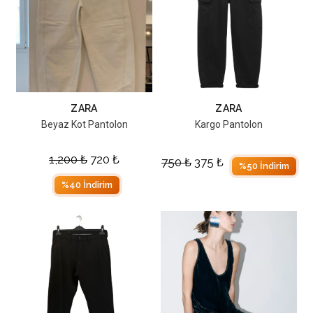
ZARA
ZARA
Beyaz Kot Pantolon
Kargo Pantolon
1,200
₺
720
₺
750
₺
375
₺
%50 İndirim
%40 İndirim