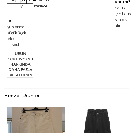
Adil
İyi
Çok
Harika
Yeni&Etiketi
var mı?
|
|
|
|
|
İyi
Üzerinde
Satmak
için heme
randevu
Ürün
alın
yüzeyinde
küçük ölçekli
lekelenme
mevcuttur.
ÜRÜN
KONDISYONU
HAKKINDA
DAHA FAZLA
BILGI EDININ
Benzer Ürünler