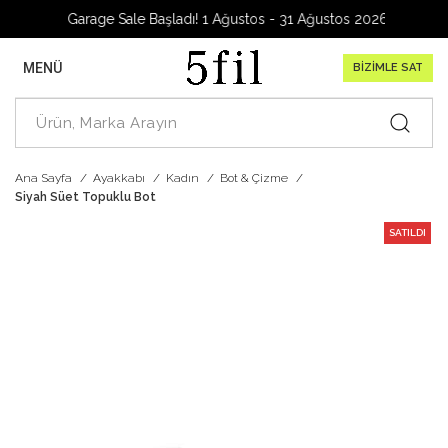
Garage Sale Başladı! 1 Ağustos - 31 Ağustos 2026
MENÜ
BİZİMLE SAT
Ana Sayfa
Ayakkabı
Kadın
Bot & Çizme
Siyah Süet Topuklu Bot
SATILDI