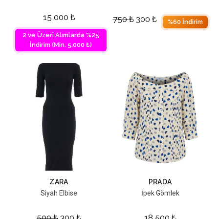
15,000
₺
750
₺
300
₺
%60 İndirim
2 ve Üzeri Alımlarda %25
İndirim (Min. 5,000 ₺)
ZARA
PRADA
Siyah Elbise
İpek Gömlek
500
₺
300
₺
18,500
₺