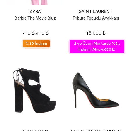
ZARA
SAINT LAURENT
Barbie The Movie Bluz
Tribute Topuklu Ayakkabı
750
₺
450
₺
16,000
₺
%40 İndirim
2 ve Üzeri Alımlarda %25
İndirim (Min. 5,000 ₺)