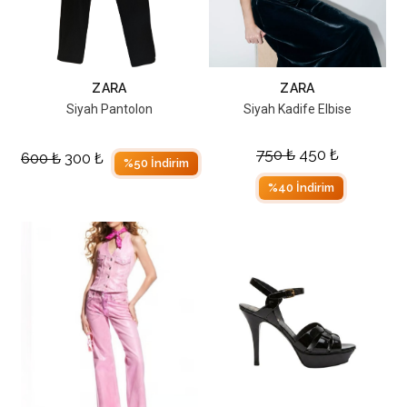
ZARA
ZARA
Siyah Pantolon
Siyah Kadife Elbise
750
₺
450
₺
600
₺
300
₺
%50 İndirim
%40 İndirim