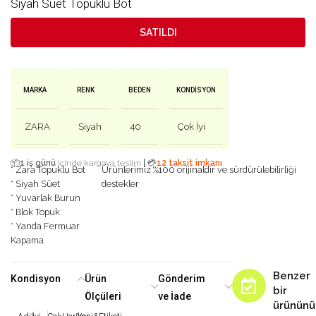
Siyah Süet Topuklu Bot
SATILDI
MARKA
RENK
BEDEN
KONDISYON
ZARA
Siyah
40
Çok İyi
|
📦
1 iş günü
içinde kargoya teslim
💳
12 taksit imkanı
* Zara Topuklu Bot
Ürünlerimiz %100 orijinaldir ve sürdürülebilirliği
* Siyah Süet
destekler
* Yuvarlak Burun
* Blok Topuk
* Yanda Fermuar
Kapama
Benzer
Kondisyon
Ürün
Gönderim
bir
Ölçüleri
ve İade
ürününü