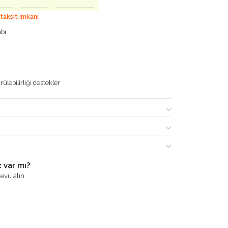
 taksit imkanı
abı
ülebilirliği destekler
 var mı?
evu alın