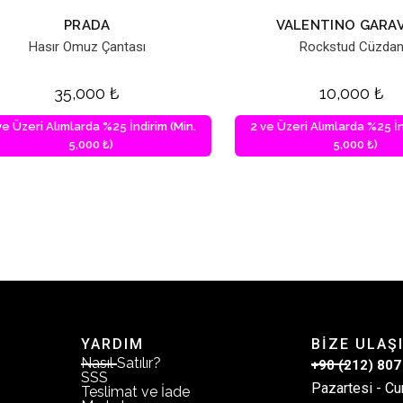
PRADA
VALENTINO GARAV
Hasır Omuz Çantası
Rockstud Cüzda
35,000
₺
10,000
₺
ve Üzeri Alımlarda %25 İndirim (Min.
2 ve Üzeri Alımlarda %25 İn
5,000 ₺)
5,000 ₺)
YARDIM
BİZE ULAŞ
Nasıl Satılır?
+90 (212) 807
SSS
Pazartesi - Cu
Teslimat ve İade