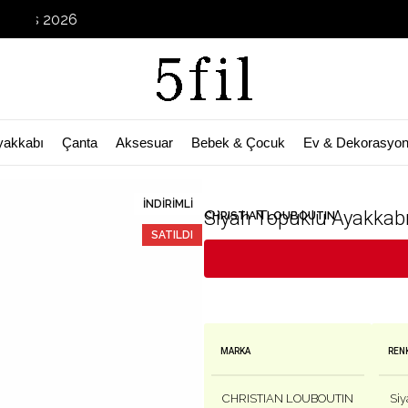
Garag
yakkabı
Çanta
Aksesuar
Bebek & Çocuk
Ev & Dekorasyo
İNDIRIMLI
Siyah Topuklu Ayakkab
CHRISTIAN LOUBOUTIN
SATILDI
MARKA
REN
CHRISTIAN LOUBOUTIN
Siy