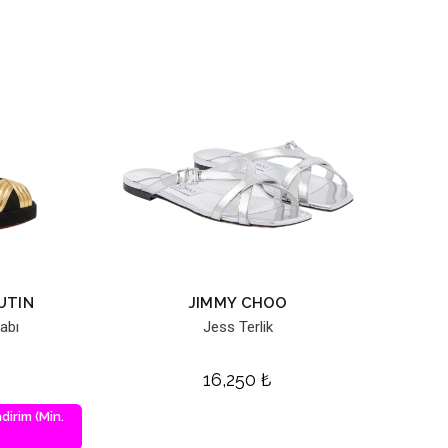
UTIN
JIMMY CHOO
abı
Jess Terlik
16,250
₺
dirim (Min.