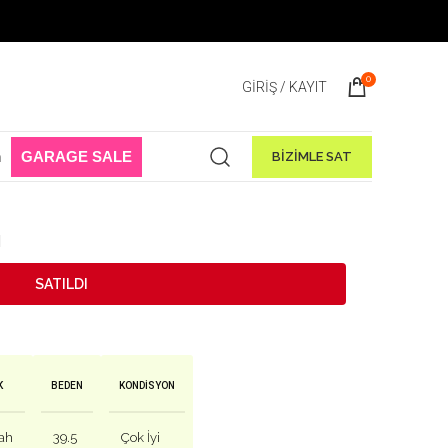
e Sale Başladı! 1 Ağustos - 31 Ağustos 2026
0
GIRIŞ / KAYIT
n
GARAGE SALE
BİZİMLE SAT
ı
SATILDI
K
BEDEN
KONDISYON
ah
39.5
Çok İyi