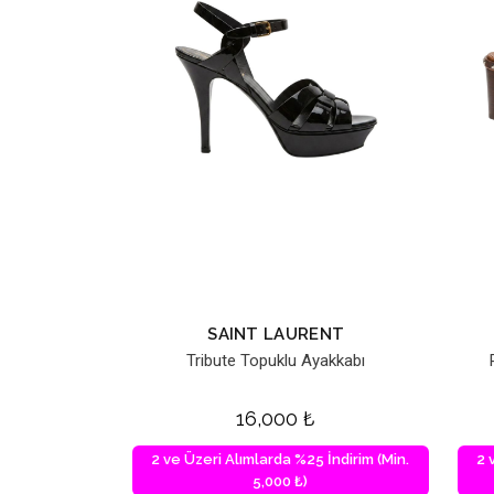
SAINT LAURENT
Tribute Topuklu Ayakkabı
16,000
₺
2 ve Üzeri Alımlarda %25 İndirim (Min.
2 
5,000 ₺)