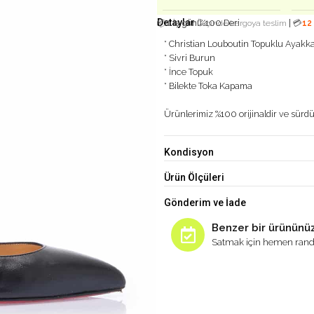
Detaylar :
%100 Deri
|
📦
1 iş günü
içinde kargoya teslim
💳
12
* Christian Louboutin Topuklu Ayakk
* Sivri Burun
* İnce Topuk
* Bilekte Toka Kapama
Ürünlerimiz %100 orijinaldir ve sürdür
Kondisyon
Ürün Ölçüleri
Gönderim ve İade
Benzer bir ürününüz
Satmak için hemen rand