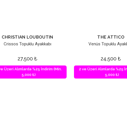
CHRISTIAN LOUBOUTIN
THE ATTICO
Crissos Topuklu Ayakkabı
Venüs Topuklu Ayak
27,500
₺
24,500
₺
ve Üzeri Alımlarda %25 İndirim (Min.
2 ve Üzeri Alımlarda %25 İn
5,000 ₺)
5,000 ₺)