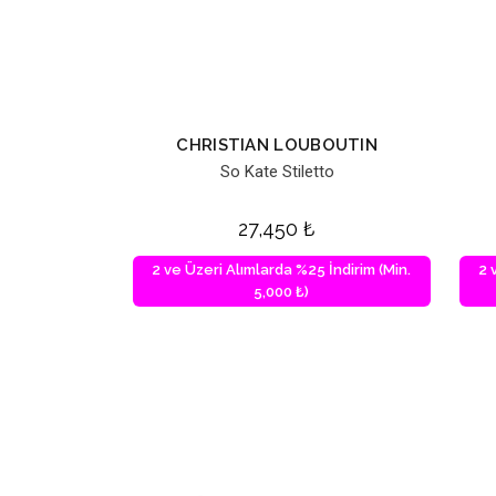
CHRISTIAN LOUBOUTIN
So Kate Stiletto
27,450
₺
2 ve Üzeri Alımlarda %25 İndirim (Min.
2 
5,000 ₺)