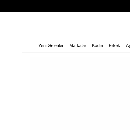
Yeni Gelenler
Markalar
Kadın
Erkek
A
👀 Bu ürünü
822
kişi görüntüledi!