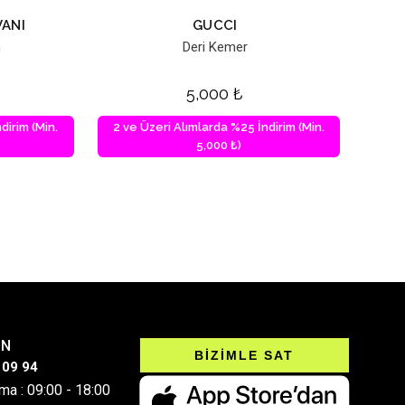
ANI
GUCCI
n
Deri Kemer
5,000
₺
dirim (Min.
2 ve Üzeri Alımlarda %25 İndirim (Min.
5,000 ₺)
IN
BİZİMLE SAT
 09 94
ma : 09:00 - 18:00