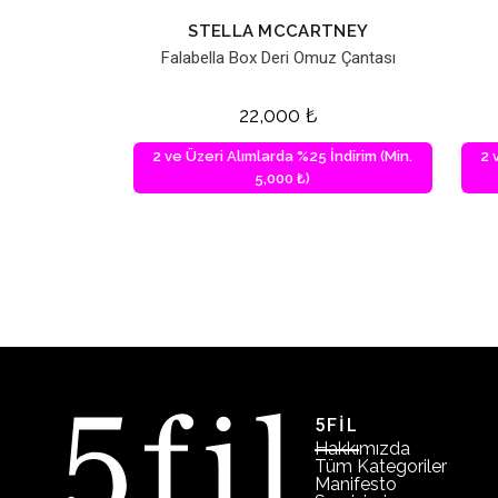
STELLA MCCARTNEY
Falabella Box Deri Omuz Çantası
22,000
₺
2 ve Üzeri Alımlarda %25 İndirim (Min.
2 
5,000 ₺)
5FİL
Hakkımızda
Tüm Kategoriler
Manifesto