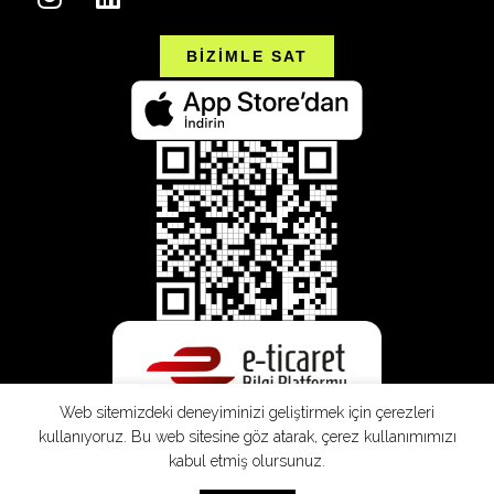
BİZİMLE SAT
Web sitemizdeki deneyiminizi geliştirmek için çerezleri
kullanıyoruz. Bu web sitesine göz atarak, çerez kullanımımızı
kabul etmiş olursunuz.
SEPETE EKLE