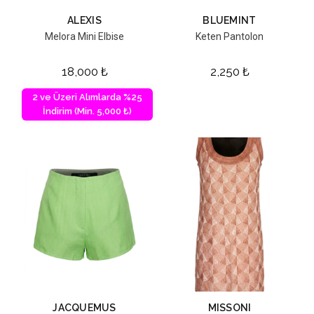
ALEXIS
BLUEMINT
Melora Mini Elbise
Keten Pantolon
18,000
₺
2,250
₺
2 ve Üzeri Alımlarda %25
İndirim (Min. 5,000 ₺)
JACQUEMUS
MISSONI