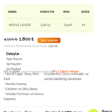
MARKA
KONDISYON
RENK
BEDEN
HERVE LEGER
Çok İyi
Siyah
M
1,800
₺
4,500
₺
%60 İndirim
2300
₺
Tahmini Perakende Satış Fiyatı:
Detaylar :
%90 Rayon
%9 Naylon
%1 Elastan
|
📦
1 iş günü
içinde kargoya teslim
💳
12 taksit imkanı
* Herve Leger Streç Mini
Ürünlerimiz %100 orijinaldir ve
Etek
sürdürülebilirliği destekler
* Mumlu Kumaş
* Eskitme ve Dikiş Detay
* Arkada Fermuar ve Kanca
Kapama
Benz