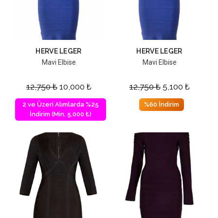
HERVE LEGER
HERVE LEGER
Mavi Elbise
Mavi Elbise
12,750
₺
10,000
₺
12,750
₺
5,100
₺
2 ve Üzeri Alımlarda %25
%60 İndirim
İndirim (Min. 5,000 ₺)