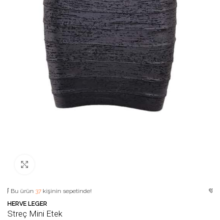
Büyütmek için tıklayın
 ürün
37
kişinin sepetinde!
💛 Favori ür
HERVE LEGER
Streç Mini Etek