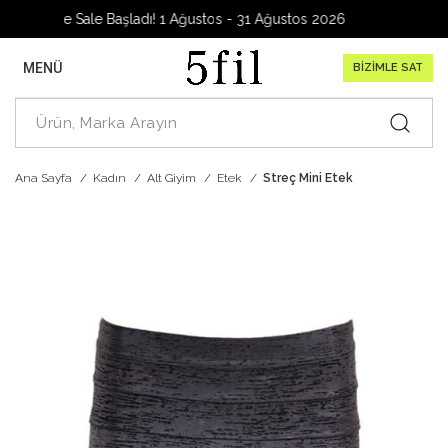
arage Sale Başladı! 1 Ağustos - 31 Ağustos 2026
MENÜ
BİZİMLE SAT
Ana Sayfa
Kadın
Alt Giyim
Etek
Streç Mini Etek