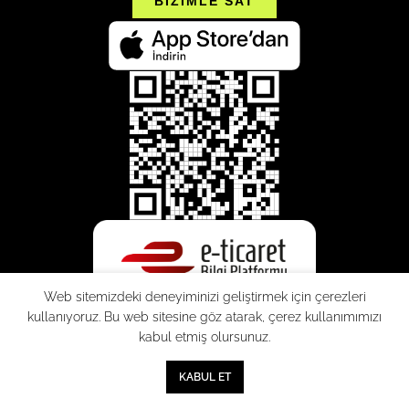
BİZİMLE SAT
Web sitemizdeki deneyiminizi geliştirmek için çerezleri
kullanıyoruz. Bu web sitesine göz atarak, çerez kullanımımızı
kabul etmiş olursunuz.
0
KABUL ET
Mağaza
Sepet
Hesabım
Mesafeli
Konsinye
Müşteri
Doğrudan
Üyelik