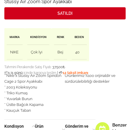
Stüssy Air Zoom Spor Ayakkabı
SATILDI
MARKA
KONDISYON
RENK
BEDEN
NIKE
Çok İyi
Bej
40
37500
₺
Tahmini Perakende Satış Fiyatı:
|
📦
1 iş günü
içinde kargoya teslim
💳
12 taksit imkanı
* Nike x Stüssy Air Zoom Spiridon
Ürünlerimiz %100 orijinaldir ve
Cage 2 Spor Ayakkabı
sürdürülebilirliği destekler
* 2003 Koleksiyonu
* Triko Kumaş
* Yuvarlak Burun
* Üstte Bağcık Kapama
* Kauçuk Taban
Benzer
Kondisyon
Ürün
Gönderim ve