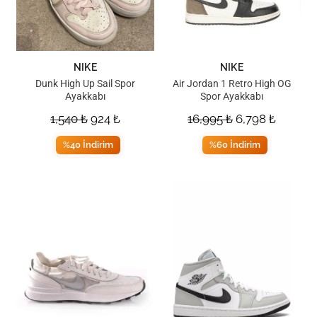
NIKE
NIKE
Dunk High Up Sail Spor
Air Jordan 1 Retro High OG
Ayakkabı
Spor Ayakkabı
1,540
₺
924
₺
16,995
₺
6,798
₺
%40 İndirim
%60 İndirim