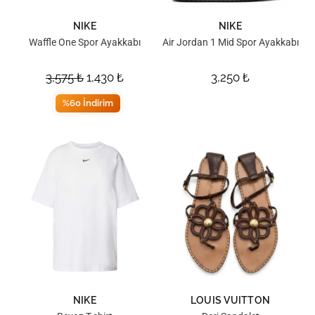
NIKE
NIKE
Waffle One Spor Ayakkabı
Air Jordan 1 Mid Spor Ayakkabı
3,575
₺
1,430
₺
3,250
₺
%60 İndirim
NIKE
LOUIS VUITTON