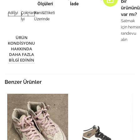
bir
Ölçüleri
İade
ürününü
Adil
İyi
Çok
Harika
Yeni&Etiketi
var mı?
|
|
|
|
|
İyi
Üzerinde
Satmak
için heme
randevu
ÜRÜN
alın
KONDISYONU
HAKKINDA
DAHA FAZLA
BILGI EDININ
Benzer Ürünler