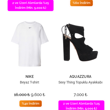
2 ve Üzeri Alımlarda %25
%60 İndirim
İndirim (Min. 5,000 ₺)
NIKE
AQUAZZURA
Beyaz T-shirt
Sexy Thing Topuklu Ayakkabı
16,000
₺
9,600
₺
7,000
₺
%40 İndirim
2 ve Üzeri Alımlarda %25
İndirim (Min. 5,000 ₺)