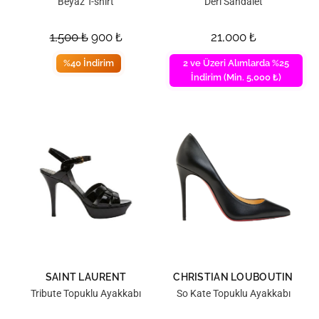
Beyaz T-shirt
Deri Sandalet
1,500
₺
900
₺
21,000
₺
%40 İndirim
2 ve Üzeri Alımlarda %25
İndirim (Min. 5,000 ₺)
SAINT LAURENT
CHRISTIAN LOUBOUTIN
Tribute Topuklu Ayakkabı
So Kate Topuklu Ayakkabı