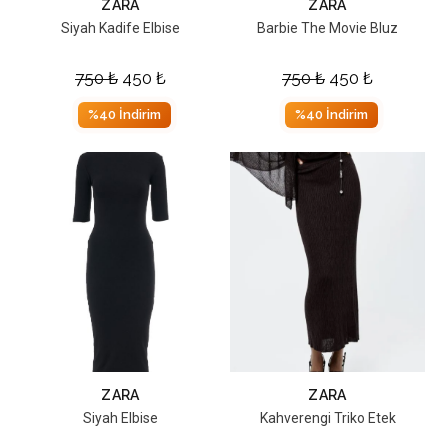
ZARA
ZARA
Siyah Kadife Elbise
Barbie The Movie Bluz
750
₺
450
₺
750
₺
450
₺
%40 İndirim
%40 İndirim
ZARA
ZARA
Siyah Elbise
Kahverengi Triko Etek