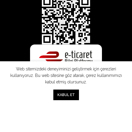
Web sitemizdeki deneyiminizi geliştirmek için çerezleri
kullanıyoruz. Bu web sitesine göz atarak, çerez kullanımımızı
kabul etmiş olursunuz.
SEPETE EKLE
0
KABUL ET
Mağaza
Sepet
Hesabım
Mesafeli
Konsinye
Müşteri
Doğrudan
Üyelik
Satış
Sözleşmesi
Aydınlatma
Satış
Sözleşmesi
Sözleşmesi
Metni
Sözleşmesi
;