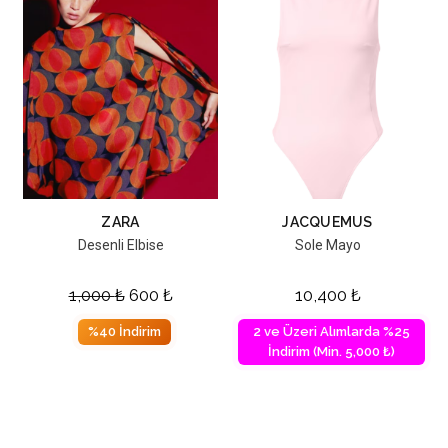
ZARA
JACQUEMUS
Desenli Elbise
Sole Mayo
1,000
₺
600
₺
10,400
₺
%40 İndirim
2 ve Üzeri Alımlarda %25
İndirim (Min. 5,000 ₺)