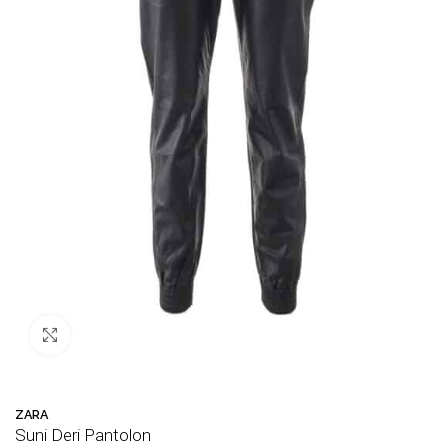
Büyütmek için tıklayın
u ürün
37
kişinin sepetinde!
💛 Favori 
ZARA
Suni Deri Pantolon