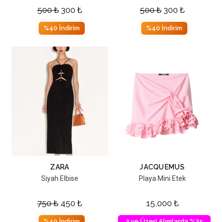
500
₺
300
₺
500
₺
300
₺
%40 İndirim
%40 İndirim
ZARA
JACQUEMUS
Siyah Elbise
Playa Mini Etek
750
₺
450
₺
15,000
₺
%40 İndirim
2 ve Üzeri Alımlarda %25