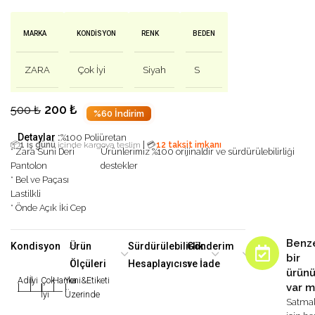
MARKA
KONDISYON
RENK
BEDEN
ZARA
Çok İyi
Siyah
S
200
₺
500
₺
%60 İndirim
Detaylar :
%100 Poliüretan
|
📦
1 iş günü
içinde kargoya teslim
💳
12 taksit imkanı
* Zara Suni Deri
Ürünlerimiz %100 orijinaldir ve sürdürülebilirliği
Pantolon
destekler
* Bel ve Paçası
Lastilkli
* Önde Açık İki Cep
Benz
Kondisyon
Ürün
Sürdürülebilirlik
Gönderim
bir
Ölçüleri
Hesaplayıcısı
ve İade
ürün
Adil
İyi
Çok
Harika
Yeni&Etiketi
var m
|
|
|
|
|
İyi
Üzerinde
Satma