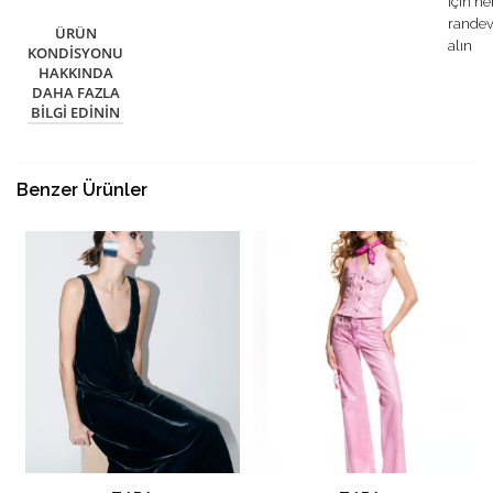
için h
rande
ÜRÜN
alın
KONDISYONU
HAKKINDA
DAHA FAZLA
BILGI EDININ
Benzer Ürünler