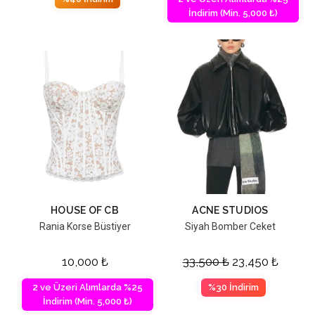
İndirim (Min. 5,000 ₺)
HOUSE OF CB
ACNE STUDIOS
Rania Korse Büstiyer
Siyah Bomber Ceket
10,000
₺
33,500
₺
23,450
₺
2 ve Üzeri Alımlarda %25
%30 İndirim
İndirim (Min. 5,000 ₺)