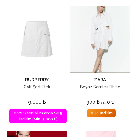
BURBERRY
ZARA
Golf Şort Etek
Beyaz Gömlek Elbise
9,000
₺
900
₺
540
₺
2 ve Üzeri Alımlarda %25
%40 İndirim
İndirim (Min. 5,000 ₺)