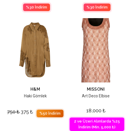
%30 İndirim
%30 İndirim
H&M
MISSONI
Haki Gömlek
Art Deco Elbise
18,000
₺
750
₺
375
₺
%50 İndirim
2 ve Üzeri Alımlarda %25
İndirim (Min. 5,000 ₺)