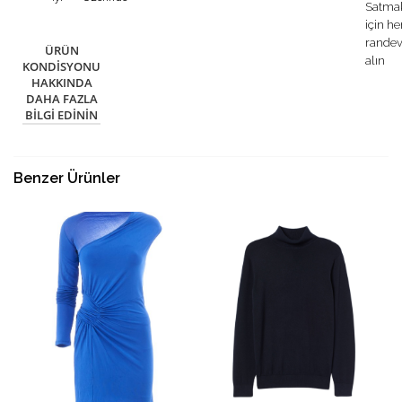
Satma
için h
rande
ÜRÜN
alın
KONDISYONU
HAKKINDA
DAHA FAZLA
BILGI EDININ
Benzer Ürünler