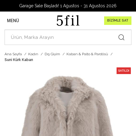
Garage Sale Başladı! 1 Ağustos - 31 Ağustos 2026
MENÜ
BİZİMLE SAT
Ana Sayfa
Kadın
Dış Giyim
Kaban & Palto & Pardösü
Suni Kürk Kaban
SATILDI