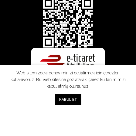
Web sitemizdeki deneyiminizi geliştirmek için çerezleri
kullanıyoruz. Bu web sitesine göz atarak, çerez kullanımımızı
kabul etmiş olursunuz.
0
KABUL ET
Mağaza
Sepet
Hesabım
Mesafeli
Konsinye
Müşteri
Doğrudan
Üyelik
Satış
Sözleşmesi
Aydınlatma
Satış
Sözleşmesi
Sözleşmesi
Metni
Sözleşmesi
;