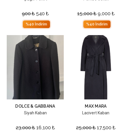
900
₺
540
₺
15,000
₺
9,000
₺
%40 İndirim
%40 İndirim
DOLCE & GABBANA
MAX MARA
Siyah Kaban
Lacivert Kaban
23,000
₺
16,100
₺
25,000
₺
17,500
₺