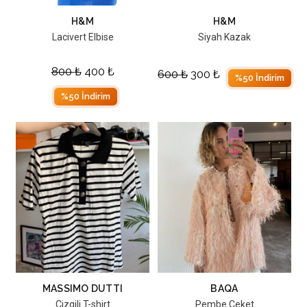
H&M
H&M
Lacivert Elbise
Siyah Kazak
800
₺
400
₺
600
₺
300
₺
%50 İndirim
%50 İndirim
MASSIMO DUTTI
BAQA
Çizgili T-shirt
Pembe Ceket