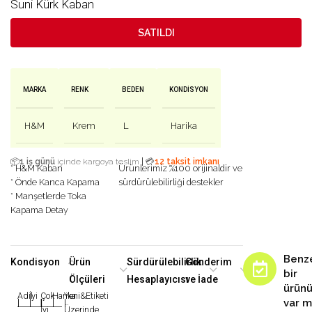
Suni Kürk Kaban
SATILDI
MARKA
RENK
BEDEN
KONDISYON
H&M
Krem
L
Harika
|
📦
1 iş günü
içinde kargoya teslim
💳
12 taksit imkanı
* H&M Kaban
Ürünlerimiz %100 orijinaldir ve
* Önde Kanca Kapama
sürdürülebilirliği destekler
* Manşetlerde Toka
Kapama Detay
Benz
Kondisyon
Ürün
Sürdürülebilirlik
Gönderim
bir
Ölçüleri
Hesaplayıcısı
ve İade
ürün
Adil
İyi
Çok
Harika
Yeni&Etiketi
var m
|
|
|
|
|
İyi
Üzerinde