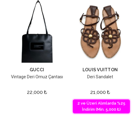
GUCCI
LOUIS VUITTON
Vintage Deri Omuz Çantası
Deri Sandalet
22,000
₺
21,000
₺
2 ve Üzeri Alımlarda %25
İndirim (Min. 5,000 ₺)