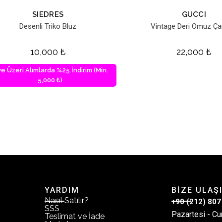
SIEDRES
GUCCI
Desenli Triko Bluz
Vintage Deri Omuz Ça
10,000
₺
22,000
₺
ve Üzeri Alımlarda %25 İndirim (Min.
5,000 ₺)
YARDIM
BİZE ULAŞ
Nasıl Satılır?
+90 (212) 807
SSS
Pazartesi - Cu
Teslimat ve İade