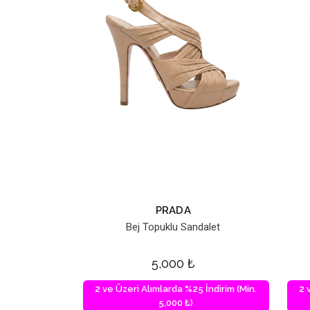
PRADA
Bej Topuklu Sandalet
5,000
₺
2 ve Üzeri Alımlarda %25 İndirim (Min.
2 
5,000 ₺)