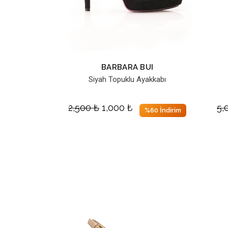
BARBARA BUI
Siyah Topuklu Ayakkabı
2,500
₺
1,000
₺
5,
%60 İndirim