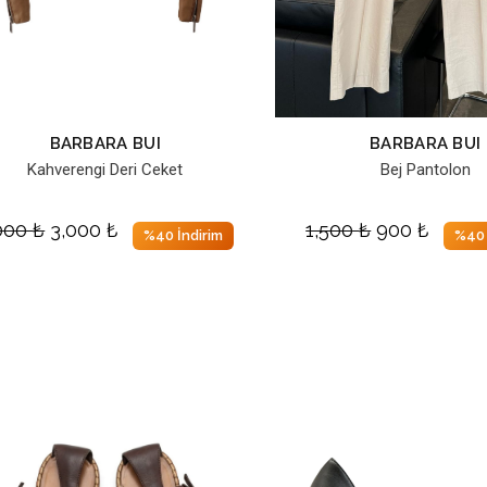
BARBARA BUI
BARBARA BUI
Kahverengi Deri Ceket
Bej Pantolon
000
₺
3,000
₺
1,500
₺
900
₺
%40 İndirim
%40 