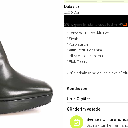
Detaylar :
%100 Deri
|
📦
1 iş günü
içinde kargoya teslim
💳
12
* Barbara Bui Topuklu Bot
* Siyah
* Kare Burun
* Altın Tonlu Donanım
* Bilekte Toka Kapama
* Blok Topuk
Ürünlerimiz %100 orijinaldir ve sürdür
Kondisyon
Ürün Ölçüleri
Gönderim ve İade
Benzer bir ürününüz
Satmak için hemen rand