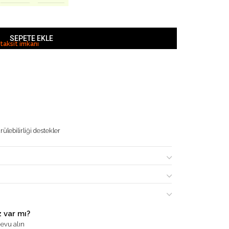
SEPETE EKLE
 taksit imkanı
ülebilirliği destekler
 var mı?
evu alın