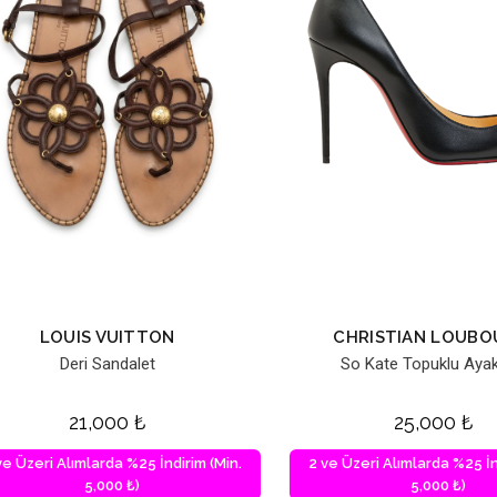
LOUIS VUITTON
CHRISTIAN LOUBO
Deri Sandalet
So Kate Topuklu Ayak
21,000
₺
25,000
₺
ve Üzeri Alımlarda %25 İndirim (Min.
2 ve Üzeri Alımlarda %25 İn
5,000 ₺)
5,000 ₺)