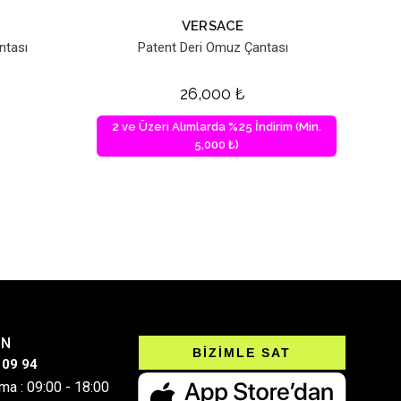
VERSACE
ntası
Patent Deri Omuz Çantası
26,000
₺
2 ve Üzeri Alımlarda %25 İndirim (Min.
5,000 ₺)
IN
BİZİMLE SAT
 09 94
ma : 09:00 - 18:00