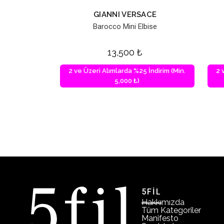
GIANNI VERSACE
Barocco Mini Elbise
13,500
₺
2 ve Üzeri Alımlarda %25 İndirim (Min.
2 
5,000 ₺)
5FİL
Hakkımızda
Tüm Kategoriler
Manifesto