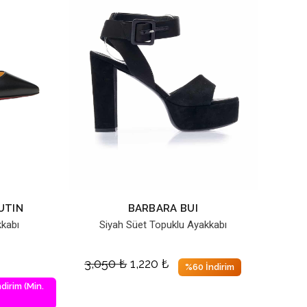
UTIN
BARBARA BUI
kabı
Siyah Süet Topuklu Ayakkabı
3,050
₺
1,220
₺
%60 İndirim
dirim (Min.