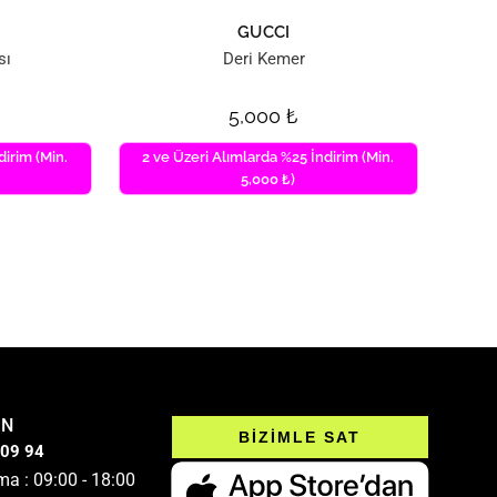
GUCCI
sı
Deri Kemer
5,000
₺
dirim (Min.
2 ve Üzeri Alımlarda %25 İndirim (Min.
5,000 ₺)
IN
BİZİMLE SAT
 09 94
ma : 09:00 - 18:00