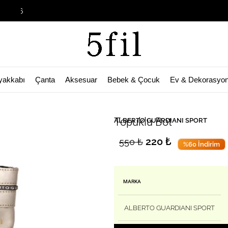
Garage Sale 
yakkabı
Çanta
Aksesuar
Bebek & Çocuk
Ev & Dekorasyo
🛒 Bu ürün
28
kişinin sepetinde!
Topuklu Bot
ALBERTO GUARDIANI SPORT
220
₺
550
₺
%60 İndirim
MARKA
ALBERTO GUARDIANI SPORT