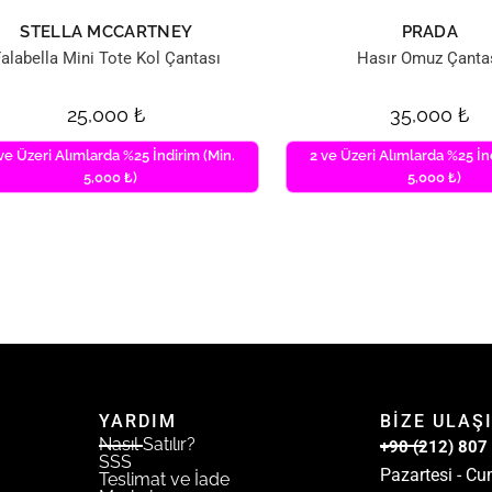
STELLA MCCARTNEY
PRADA
alabella Mini Tote Kol Çantası
Hasır Omuz Çanta
25,000
₺
35,000
₺
ve Üzeri Alımlarda %25 İndirim (Min.
2 ve Üzeri Alımlarda %25 İn
5,000 ₺)
5,000 ₺)
YARDIM
BİZE ULAŞ
Nasıl Satılır?
+90 (212) 807
SSS
Pazartesi - Cu
Teslimat ve İade