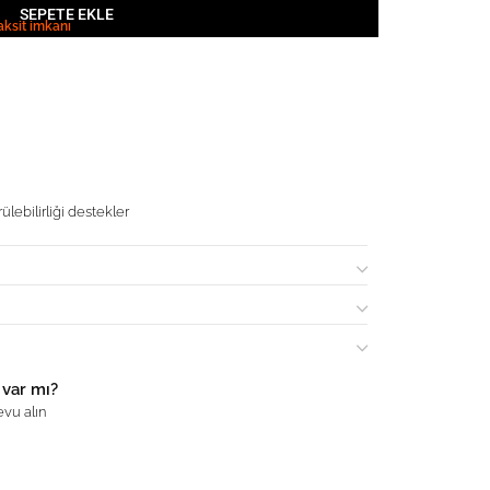
SEPETE EKLE
aksit imkanı
ülebilirliği destekler
 var mı?
vu alın