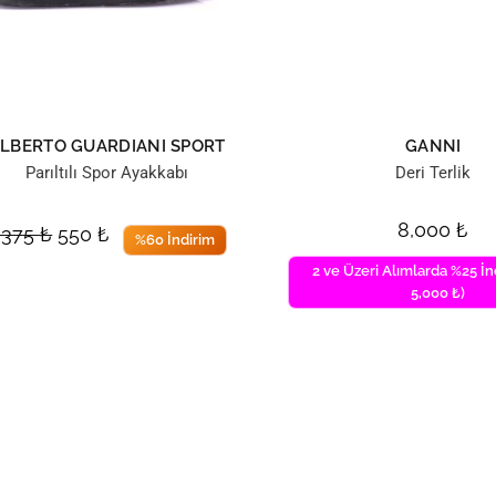
LBERTO GUARDIANI SPORT
GANNI
Parıltılı Spor Ayakkabı
Deri Terlik
8,000
₺
,375
₺
550
₺
%60 İndirim
2 ve Üzeri Alımlarda %25 İn
5,000 ₺)