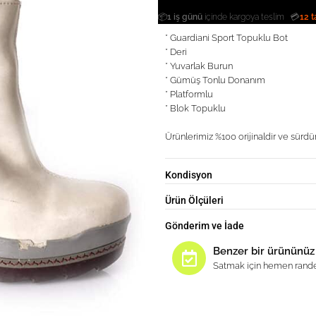
|
📦
1 iş günü
içinde kargoya teslim
💳
12 t
* Guardiani Sport Topuklu Bot
* Deri
* Yuvarlak Burun
* Gümüş Tonlu Donanım
* Platformlu
* Blok Topuklu
Ürünlerimiz %100 orijinaldir ve sürdür
Kondisyon
Ürün Ölçüleri
Gönderim ve İade
Benzer bir ürününüz
Satmak için hemen rande