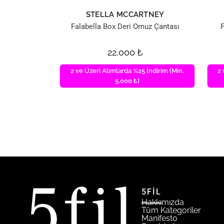
STELLA MCCARTNEY
Falabella Box Deri Omuz Çantası
F
22,000
₺
2 ve Üzeri Alımlarda %25 İndirim (Min.
2 
5,000 ₺)
5FİL
Hakkımızda
Tüm Kategoriler
Manifesto