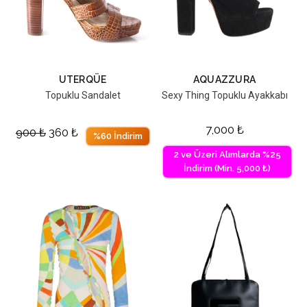
UTERQÜE
AQUAZZURA
Topuklu Sandalet
Sexy Thing Topuklu Ayakkabı
7,000
₺
900
₺
360
₺
%60 İndirim
2 ve Üzeri Alımlarda %25
İndirim (Min. 5,000 ₺)