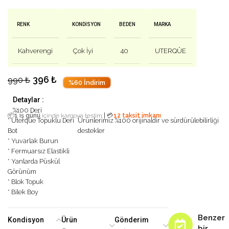
RENK
KONDISYON
BEDEN
MARKA
Kahverengi
Çok İyi
40
UTERQÜE
396
₺
990
₺
%60 İndirim
Detaylar :
%100 Deri
|
📦
1 iş günü
içinde kargoya teslim
💳
12 taksit imkanı
* Uterqüe Topuklu Deri
Ürünlerimiz %100 orijinaldir ve sürdürülebilirliği
Bot
destekler
* Yuvarlak Burun
* Fermuarsız Elastikli
* Yanlarda Püskül
Görünüm
* Blok Topuk
* Bilek Boy
Benzer
Kondisyon
Ürün
Gönderim
bir