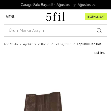
Garage Sale Başladı! 1 Ağustos - 31 Ağustos 2026
MENÜ
BİZİMLE SAT
Ana Sayfa
Ayakkabı
Kadın
Bot & Çizme
Topuklu Deri Bot
İNDIRIMLI