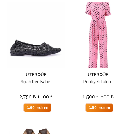
UTERQÜE
UTERQÜE
Siyah Deri Babet
Puntiyeli Tulum
2,750
₺
1,100
₺
1,500
₺
600
₺
%60 İndirim
%60 İndirim