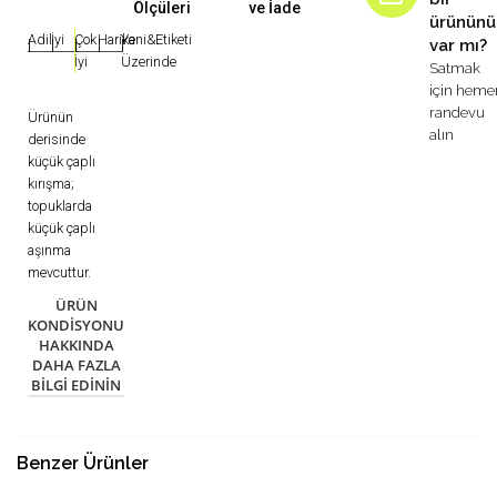
Ölçüleri
ve İade
ürününü
Adil
İyi
Çok
Harika
Yeni&Etiketi
var mı?
|
|
|
|
|
İyi
Üzerinde
Satmak
için heme
randevu
Ürünün
alın
derisinde
küçük çaplı
kırışma;
topuklarda
küçük çaplı
aşınma
mevcuttur.
ÜRÜN
KONDISYONU
HAKKINDA
DAHA FAZLA
BILGI EDININ
Benzer Ürünler