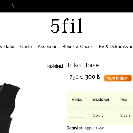
Garage Sale
yakkabı
Çanta
Aksesuar
Bebek & Çocuk
Ev & Dekorasyo
🛒 Bu ürün
28
kişinin sepetinde!
Triko Elbise
İNDIRIMLI
300
₺
750
₺
%60 İndirim
MARKA
KONDISYON
RENK
Çok İyi
Siyah
Detaylar :
%96 Viskoz