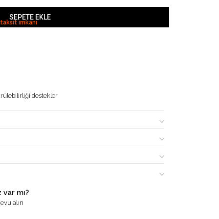
SEPETE EKLE
 taksit imkanı
ülebilirliği destekler
 var mı?
evu alın