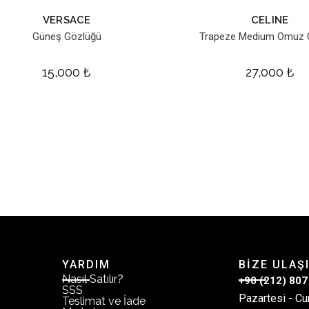
VERSACE
CELINE
Güneş Gözlüğü
Trapeze Medium Omuz 
15,000
₺
27,000
₺
YARDIM
BİZE ULAŞ
Nasıl Satılır?
+90 (212) 807
SSS
Pazartesi - Cu
Teslimat ve İade