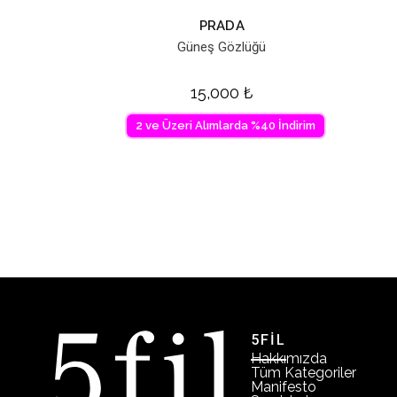
PRADA
Güneş Gözlüğü
15,000
₺
2 ve Üzeri Alımlarda %40 İndirim
5FİL
Hakkımızda
Tüm Kategoriler
Manifesto