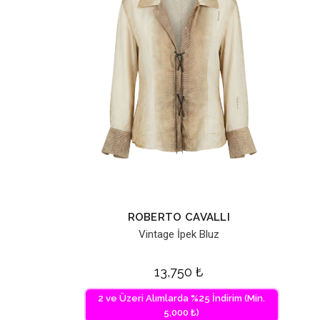
ROBERTO CAVALLI
Vintage İpek Bluz
13,750
₺
2 ve Üzeri Alımlarda %25 İndirim (Min.
5,000 ₺)