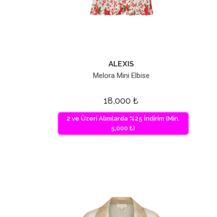
ALEXIS
Melora Mini Elbise
18,000
₺
2 ve Üzeri Alımlarda %25 İndirim (Min.
5,000 ₺)