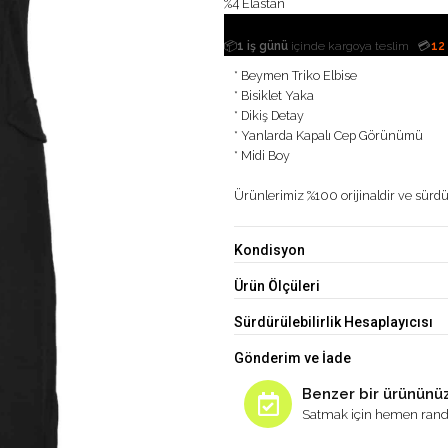
%4 Elastan
|
📦
1 iş günü
içinde kargoya teslim
💳
12
* Beymen Triko Elbise
* Bisiklet Yaka
* Dikiş Detay
* Yanlarda Kapalı Cep Görünümü
* Midi Boy
Ürünlerimiz %100 orijinaldir ve sürdür
Kondisyon
Ürün Ölçüleri
Sürdürülebilirlik Hesaplayıcısı
Gönderim ve İade
Benzer bir ürününüz
Satmak için hemen rand