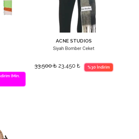
ACNE STUDIOS
z
Siyah Bomber Ceket
33,500
₺
23,450
₺
%30 İndirim
dirim (Min.