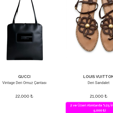
GUCCI
LOUIS VUITTO
Vintage Deri Omuz Çantası
Deri Sandalet
22,000
₺
21,000
₺
2 ve Üzeri Alımlarda %25 İn
5,000 ₺)