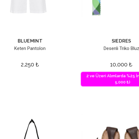
BLUEMINT
SIEDRES
Keten Pantolon
Desenli Triko Blu
2,250
₺
10,000
₺
2 ve Üzeri Alımlarda %25 İn
5,000 ₺)