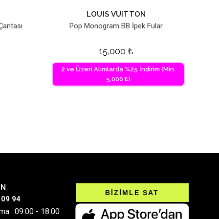
LOUIS VUITTON
Çantası
Pop Monogram BB İpek Fular
15,000
₺
2 ve Üzeri Alımlarda %25 İndirim (Min.
5,000 ₺)
IN
BİZİMLE SAT
 09 94
ma : 09:00 - 18:00