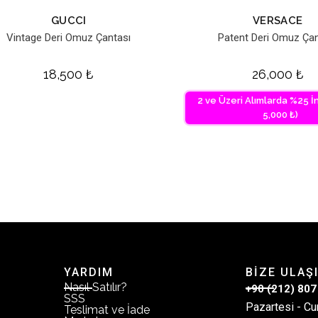
GUCCI
VERSACE
Vintage Deri Omuz Çantası
Patent Deri Omuz Çan
18,500
₺
26,000
₺
2 ve Üzeri Alımlarda %25 İn
5,000 ₺)
YARDIM
BİZE ULAŞ
Nasıl Satılır?
+90 (212) 807
SSS
Pazartesi - Cu
Teslimat ve İade