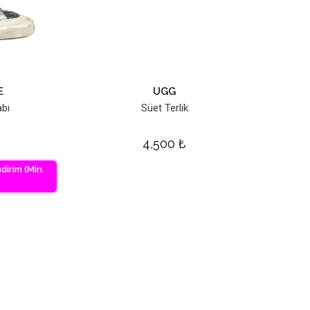
E
UGG
bı
Süet Terlik
4,500
₺
dirim (Min.