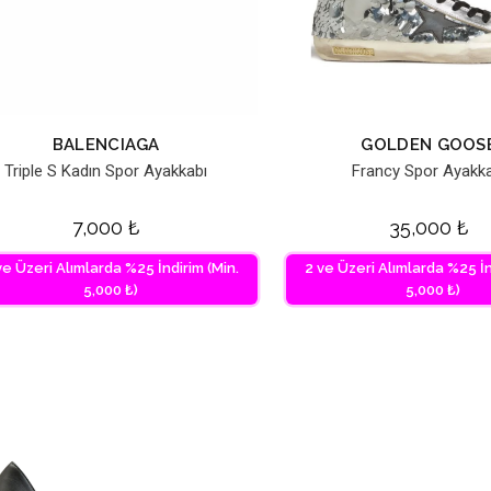
BALENCIAGA
GOLDEN GOOS
Triple S Kadın Spor Ayakkabı
Francy Spor Ayakka
7,000
₺
35,000
₺
ve Üzeri Alımlarda %25 İndirim (Min.
2 ve Üzeri Alımlarda %25 İn
5,000 ₺)
5,000 ₺)