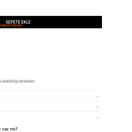
SEPETE EKLE
 taksit imkanı
ülebilirliği destekler
 var mı?