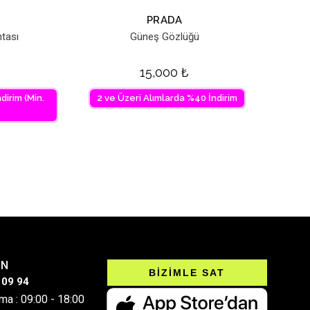
PRADA
tası
Güneş Gözlüğü
15,000
₺
dirim (Min.
2 ve Üzeri Alımlarda %40 İndirim
IN
BİZİMLE SAT
 09 94
ma : 09:00 - 18:00