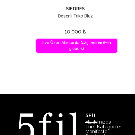
SIEDRES
Desenli Triko Bluz
10,000
₺
2 ve Üzeri Alımlarda %25 İndirim (Min.
5,000 ₺)
5FİL
Hakkımızda
Tüm Kategoriler
Manifesto