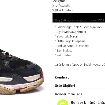
Detaylar :
%52 Polyester
%48 Poliüretan
|
📦
1 iş günü
içinde kargoya teslim
💳
12
* Balenciaga Triple S Spor Ayakkabı
* Siyah&Beyaz&Kırmızı
* Yuvarlak Burun
* Üstte Bağcık Kapama
* Deri ve Kauçuk Döşeme
* Sayı Nakışlı
* Kalın Taban
Ürünlerimiz %100 orijinaldir ve sürdür
Kondisyon
Ürün Ölçüleri
Gönderim ve İade
Benzer bir ürününüz