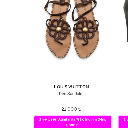
LOUIS VUITTON
Deri Sandalet
21,000
₺
2 ve Üzeri Alımlarda %25 İndirim (Min.
2 
5,000 ₺)