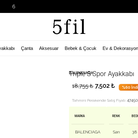
Garage Sale 
yakkabı
Çanta
Aksesuar
Bebek & Çocuk
Ev & Dekorasyo
🛒 Bu ürün
32
kişinin sepetinde!
Triple S Spor Ayakkabı
BALENCIAGA
7,502
₺
18,755
₺
%60 İnd
47450
Tahmini Perakende Satış Fiyatı:
MARKA
RENK
BED
BALENCIAGA
Sarı
38