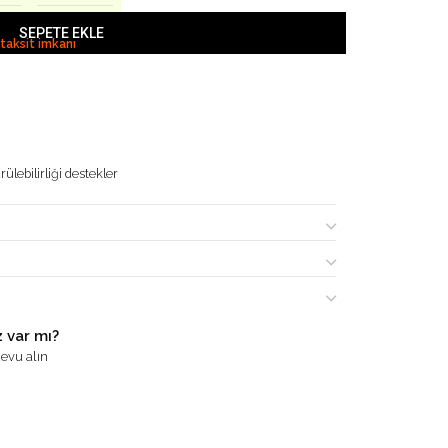
SEPETE EKLE
 taksit imkanı
ülebilirliği destekler
 var mı?
evu alın