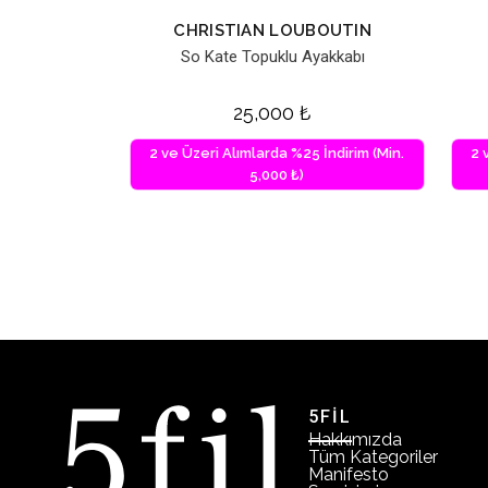
CHRISTIAN LOUBOUTIN
So Kate Topuklu Ayakkabı
25,000
₺
2 ve Üzeri Alımlarda %25 İndirim (Min.
2 
5,000 ₺)
5FİL
Hakkımızda
Tüm Kategoriler
Manifesto