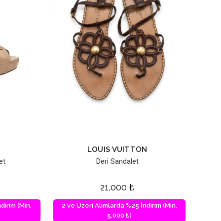
LOUIS VUITTON
et
Deri Sandalet
21,000
₺
dirim (Min.
2 ve Üzeri Alımlarda %25 İndirim (Min.
5,000 ₺)