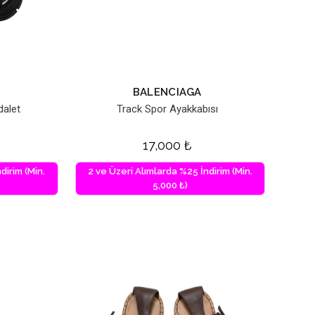
BALENCIAGA
dalet
Track Spor Ayakkabısı
17,000
₺
dirim (Min.
2 ve Üzeri Alımlarda %25 İndirim (Min.
5,000 ₺)