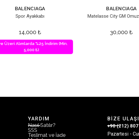
BALENCIAGA
BALENCIAGA
Spor Ayakkabı
Matelasse City GM Omuz
14,000
₺
30,000
₺
ve Üzeri Alımlarda %25 İndirim (Min.
5,000 ₺)
YARDIM
BİZE ULAŞ
Nasıl Satılır?
+90 (212) 807
SSS
Pazartesi - Cu
Teslimat ve İade