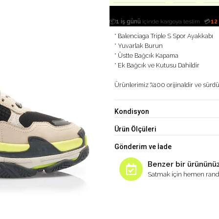
|
📦
1 iş günü
içinde kargoya teslim
💳
12
* Balenciaga Triple S Spor Ayakkabı
* Yuvarlak Burun
* Üstte Bağcık Kapama
* Ek Bağcık ve Kutusu Dahildir
Ürünlerimiz %100 orijinaldir ve sürdür
Kondisyon
Ürün Ölçüleri
Gönderim ve İade
Benzer bir ürününüz
Satmak için hemen rand