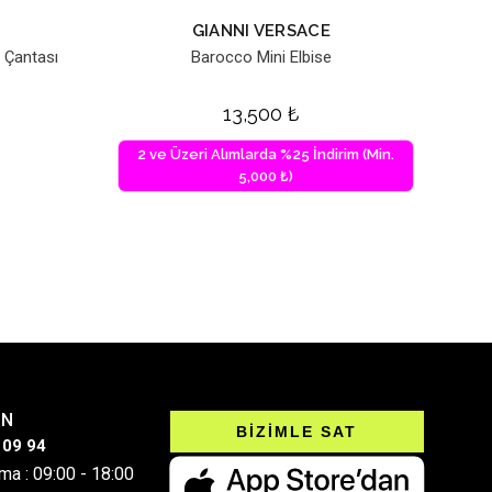
GIANNI VERSACE
 Çantası
Barocco Mini Elbise
13,500
₺
2 ve Üzeri Alımlarda %25 İndirim (Min.
5,000 ₺)
IN
BİZİMLE SAT
 09 94
ma : 09:00 - 18:00