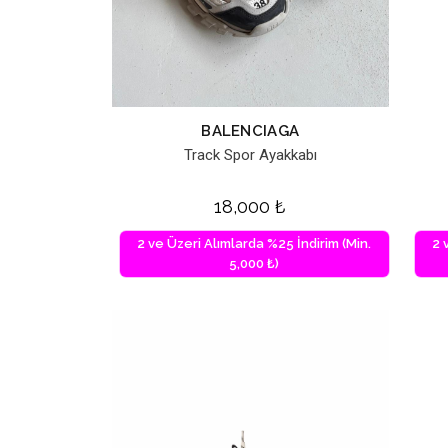
BALENCIAGA
Track Spor Ayakkabı
18,000
₺
2 ve Üzeri Alımlarda %25 İndirim (Min.
2 
5,000 ₺)