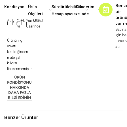
Benz
Kondisyon
Ürün
Sürdürülebilirlik
Gönderim
bir
Ölçüleri
Hesaplayıcısı
ve İade
ürün
Adil
İyi
Çok
Harika
Yeni&Etiketi
var m
|
|
|
|
|
İyi
Üzerinde
Satma
için h
Ürünün iç
rande
etiketi
alın
kesildiğinden
materyal
bilgisi
listelenmemiştir.
ÜRÜN
KONDISYONU
HAKKINDA
DAHA FAZLA
BILGI EDININ
Benzer Ürünler