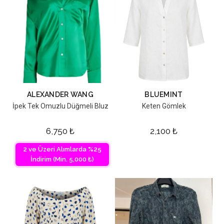
ALEXANDER WANG
BLUEMINT
İpek Tek Omuzlu Düğmeli Bluz
Keten Gömlek
6,750
₺
2,100
₺
2 ve Üzeri Alımlarda %25
İndirim (Min. 5,000 ₺)