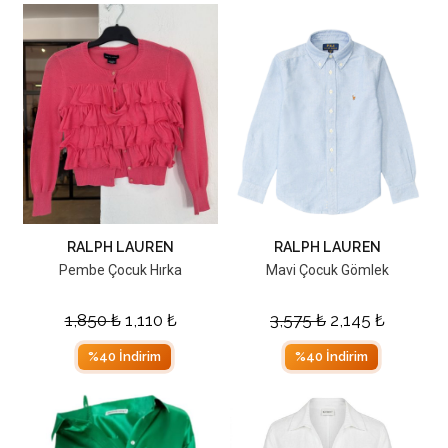
RALPH LAUREN
RALPH LAUREN
Pembe Çocuk Hırka
Mavi Çocuk Gömlek
1,850
₺
1,110
₺
3,575
₺
2,145
₺
%40 İndirim
%40 İndirim