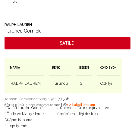
Büyütmek için tıklayın
🛒 Bu ürün
37
kişinin sepetinde!
💛 F
RALPH LAUREN
Turuncu Gömlek
SATILDI
MARKA
RENK
BEDEN
KONDISYON
RALPH LAUREN
Turuncu
S
Çok İyi
7750
₺
Tahmini Perakende Satış Fiyatı:
|
📦
1 iş günü
içinde kargoya teslim
💳
12 taksit imkanı
* Ralph Lauren Gömlek
Ürünlerimiz %100 orijinaldir ve
* Önde ve Manşetlerde
sürdürülebilirliği destekler
Düğme Kapama
* Logo İşleme