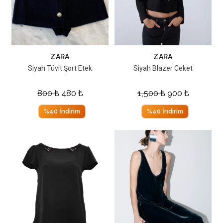
ZARA
ZARA
Siyah Tüvit Şort Etek
Siyah Blazer Ceket
800
₺
480
₺
1,500
₺
900
₺
%40 İndirim
%40 İndirim