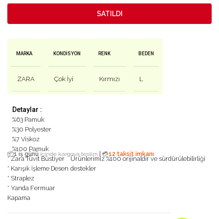
SATILDI
MARKA
KONDISYON
RENK
BEDEN
ZARA
Çok İyi
Kırmızı
L
Detaylar :
%63 Pamuk
%30 Polyester
%7 Viskoz
%100 Pamuk
|
📦
1 iş günü
içinde kargoya teslim
💳
12 taksit imkanı
* Zara Tüvit Büstiyer
Ürünlerimiz %100 orijinaldir ve sürdürülebilirliği
* Karışık İşleme Desen
destekler
* Straplez
* Yanda Fermuar
Kapama