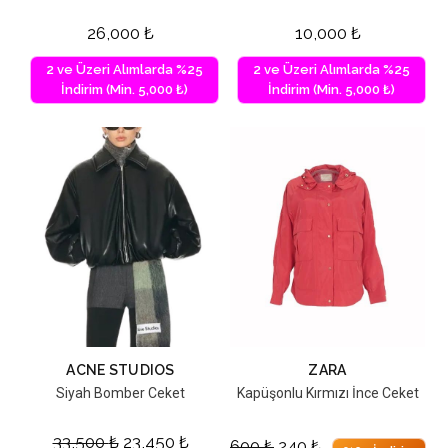
26,000
₺
10,000
₺
2 ve Üzeri Alımlarda %25
2 ve Üzeri Alımlarda %25
İndirim (Min. 5,000 ₺)
İndirim (Min. 5,000 ₺)
ACNE STUDIOS
ZARA
Siyah Bomber Ceket
Kapüşonlu Kırmızı İnce Ceket
33,500
₺
23,450
₺
600
₺
240
₺