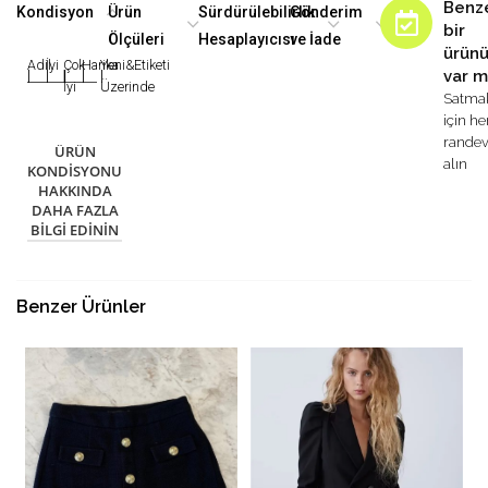
Benz
Kondisyon
Ürün
Sürdürülebilirlik
Gönderim
bir
Ölçüleri
Hesaplayıcısı
ve İade
ürün
Adil
İyi
Çok
Harika
Yeni&Etiketi
var m
|
|
|
|
|
İyi
Üzerinde
Satma
için h
rande
ÜRÜN
alın
KONDISYONU
HAKKINDA
DAHA FAZLA
BILGI EDININ
Benzer Ürünler