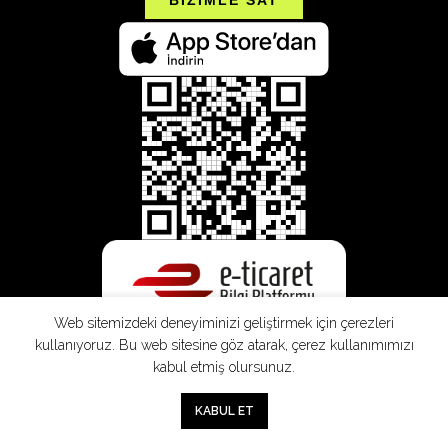
Web sitemizdeki deneyiminizi geliştirmek için çerezleri
kullanıyoruz. Bu web sitesine göz atarak, çerez kullanımımızı
kabul etmiş olursunuz.
0
KABUL ET
Mağaza
Sepet
Hesabım
Mesafeli
Konsinye
Müşteri
Doğrudan
Üyelik