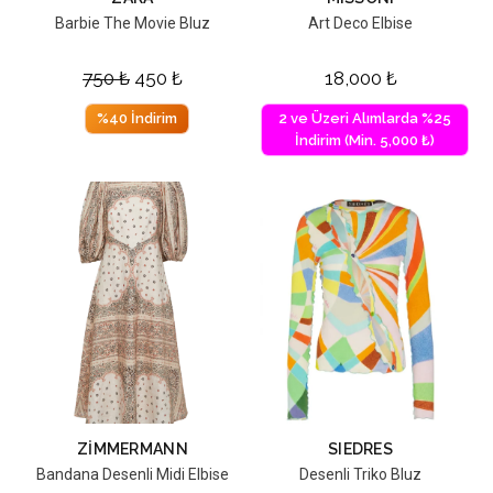
Barbie The Movie Bluz
Art Deco Elbise
750
₺
450
₺
18,000
₺
%40 İndirim
2 ve Üzeri Alımlarda %25
İndirim (Min. 5,000 ₺)
ZIMMERMANN
SIEDRES
Bandana Desenli Midi Elbise
Desenli Triko Bluz