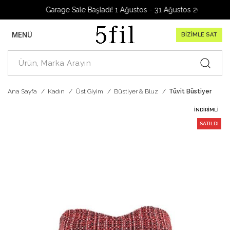
Garage Sale Başladı! 1 Ağustos - 31 Ağustos 2026
MENÜ
BİZİMLE SAT
Ana Sayfa
Kadın
Üst Giyim
Büstiyer & Bluz
Tüvit Büstiyer
İNDIRIMLI
SATILDI