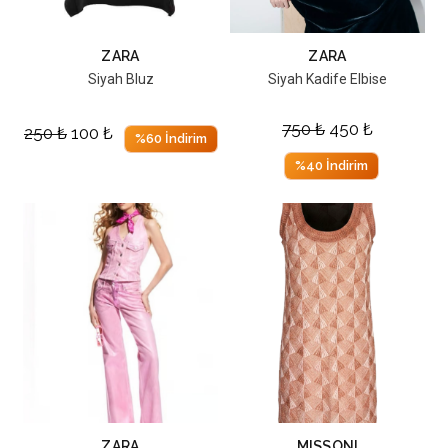
ZARA
ZARA
Siyah Bluz
Siyah Kadife Elbise
750
₺
450
₺
250
₺
100
₺
%60 İndirim
%40 İndirim
ZARA
MISSONI