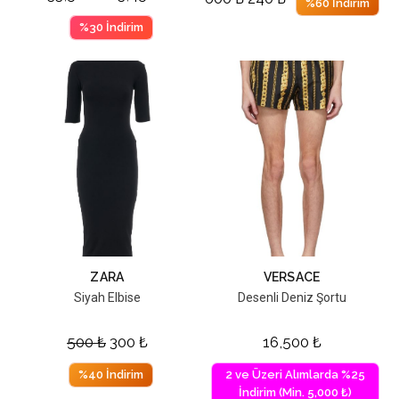
%60 İndirim
%30 İndirim
ZARA
VERSACE
Siyah Elbise
Desenli Deniz Şortu
500
₺
300
₺
16,500
₺
%40 İndirim
2 ve Üzeri Alımlarda %25
İndirim (Min. 5,000 ₺)