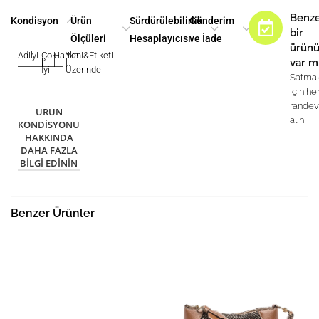
Benz
Kondisyon
Ürün
Sürdürülebilirlik
Gönderim
bir
Ölçüleri
Hesaplayıcısı
ve İade
ürün
Adil
İyi
Çok
Harika
Yeni&Etiketi
var m
|
|
|
|
|
İyi
Üzerinde
Satma
için h
rande
ÜRÜN
alın
KONDISYONU
HAKKINDA
DAHA FAZLA
BILGI EDININ
Benzer Ürünler