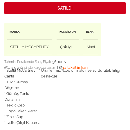
SATILDI
MARKA
KONDISYON
RENK
STELLA MCCARTNEY
Çok İyi
Mavi
36000
₺
Tahmini Perakende Satış Fiyatı:
|
📦
1 iş günü
içinde kargoya teslim
💳
12 taksit imkanı
* Stella McCartney
Ürünlerimiz %100 orijinaldir ve sürdürülebilirliği
Çanta
destekler
* Tüvit Kumaş
Döşeme
* Gümüş Tonlu
Donanım
* Tek İç Cep
* Logo Jakarlı Astar
* Zincir Sap
* Üstte Çıtçıt Kapama