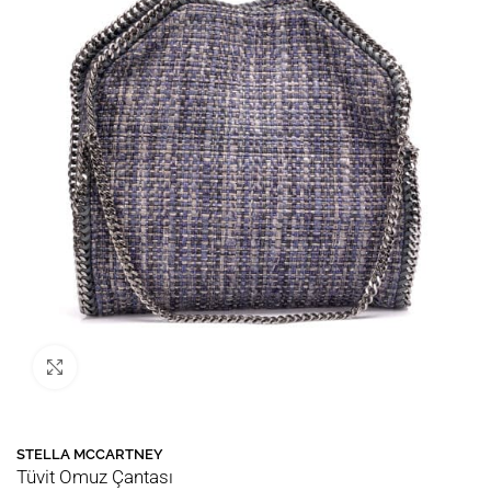
Büyütmek için tıklayın
 Bu ürün
27
kişinin sepetinde!
💛 Favor
STELLA MCCARTNEY
Tüvit Omuz Çantası