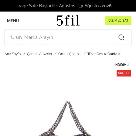
Garage Sale Başladı! 1 Ağustos - 31 Ağustos 2026
MENÜ
BİZİMLE SAT
Ana Sayfa
Çanta
Kadın
Omuz Çantası
Tüvit Omuz Çantası
İNDIRIMLI
SATILDI