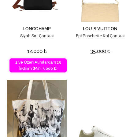
LONGCHAMP
LOUIS VUITTON
Siyah Sırt Çantası
Epi Poschette Kol Çantası
12,000
₺
35,000
₺
2 ve Üzeri Alımlarda %25
İndirim (Min. 5,000 ₺)