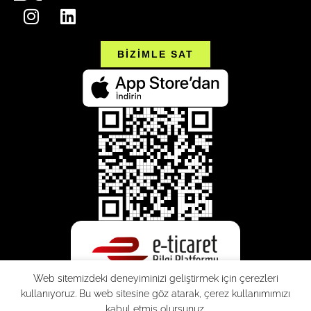
BİZİMLE SAT
Web sitemizdeki deneyiminizi geliştirmek için çerezleri
kullanıyoruz. Bu web sitesine göz atarak, çerez kullanımımızı
kabul etmiş olursunuz.