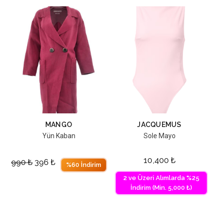
MANGO
JACQUEMUS
Yün Kaban
Sole Mayo
10,400
₺
990
₺
396
₺
%60 İndirim
2 ve Üzeri Alımlarda %25
İndirim (Min. 5,000 ₺)