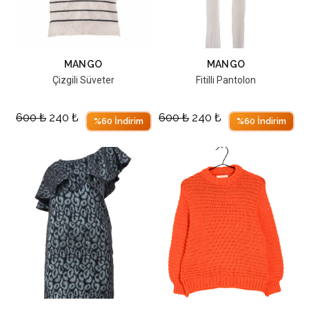
MANGO
MANGO
Çizgili Süveter
Fitilli Pantolon
600
₺
240
₺
600
₺
240
₺
%60 İndirim
%60 İndirim