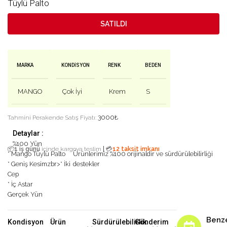
Tüylü Palto
SATILDI
MARKA
KONDISYON
RENK
BEDEN
MANGO
Çok İyi
Krem
S
3000
₺
Tahmini Perakende Satış Fiyatı:
Detaylar :
%100 Yün
|
📦
1 iş günü
içinde kargoya teslim
💳
12 taksit imkanı
* Mango Tüylü Palto
Ürünlerimiz %100 orijinaldir ve sürdürülebilirliği
* Geniş Kesimzbr>* İki
destekler
Cep
* İç Astar
Gerçek Yün
Benz
Kondisyon
Ürün
Sürdürülebilirlik
Gönderim