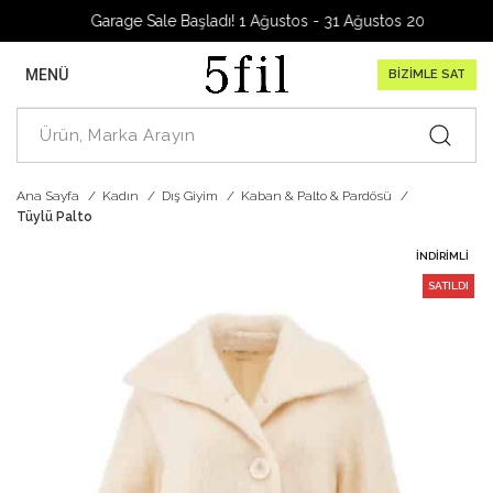
Garage Sale Başladı! 1 Ağustos - 31 Ağustos 2026
MENÜ
BİZİMLE SAT
Ana Sayfa
Kadın
Dış Giyim
Kaban & Palto & Pardösü
Tüylü Palto
İNDIRIMLI
SATILDI