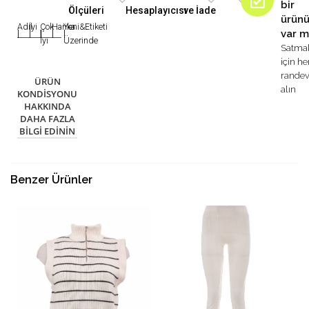
bir
Ölçüleri
Hesaplayıcısı
ve İade
ürün
Adil
İyi
Çok
Harika
Yeni&Etiketi
var m
|
|
|
|
|
İyi
Üzerinde
Satma
için h
rande
ÜRÜN
alın
KONDISYONU
HAKKINDA
DAHA FAZLA
BILGI EDININ
Benzer Ürünler