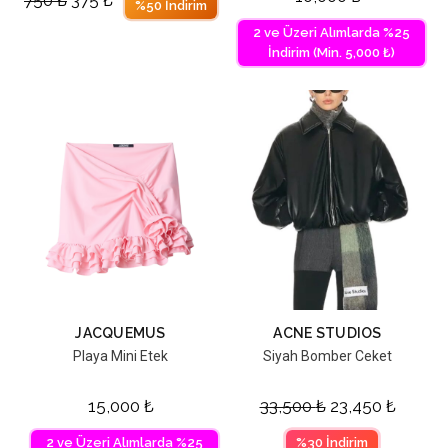
750
₺
375
₺
%50 İndirim
2 ve Üzeri Alımlarda %25
İndirim (Min. 5,000 ₺)
JACQUEMUS
ACNE STUDIOS
Playa Mini Etek
Siyah Bomber Ceket
15,000
₺
33,500
₺
23,450
₺
2 ve Üzeri Alımlarda %25
%30 İndirim