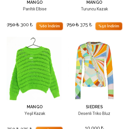
MANGO
MANGO
Parıltılı Elbise
Turuncu Kazak
750
₺
300
₺
750
₺
375
₺
%60 İndirim
%50 İndirim
MANGO
SIEDRES
Yeşil Kazak
Desenli Triko Bluz
10,000
₺