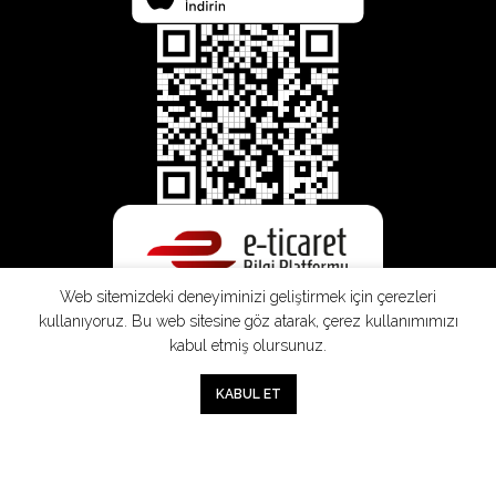
Web sitemizdeki deneyiminizi geliştirmek için çerezleri
kullanıyoruz. Bu web sitesine göz atarak, çerez kullanımımızı
kabul etmiş olursunuz.
0
KABUL ET
Mağaza
Sepet
Hesabım
Mesafeli
Konsinye
Müşteri
Doğrudan
Üyelik
Satış
Sözleşmesi
Aydınlatma
Satış
Sözleşmesi
Sözleşmesi
Metni
Sözleşmesi