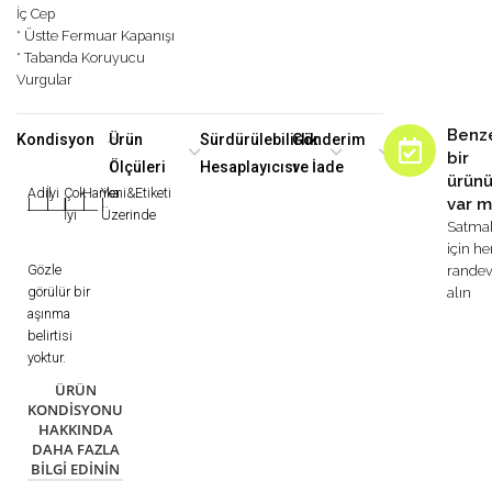
İç Cep
* Üstte Fermuar Kapanışı
* Tabanda Koruyucu
Vurgular
Benz
Kondisyon
Ürün
Sürdürülebilirlik
Gönderim
bir
Ölçüleri
Hesaplayıcısı
ve İade
ürün
Adil
İyi
Çok
Harika
Yeni&Etiketi
var m
|
|
|
|
|
İyi
Üzerinde
Satma
için h
Gözle
rande
görülür bir
alın
aşınma
belirtisi
yoktur.
ÜRÜN
KONDISYONU
HAKKINDA
DAHA FAZLA
BILGI EDININ