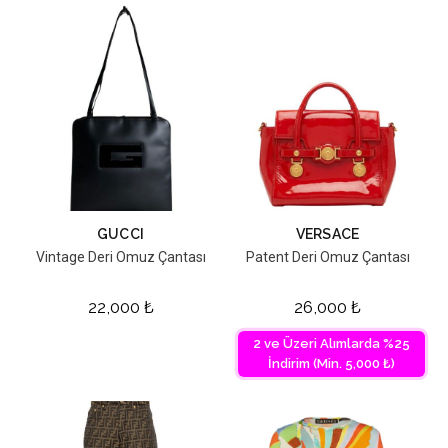
GUCCI
VERSACE
Vintage Deri Omuz Çantası
Patent Deri Omuz Çantası
22,000
₺
26,000
₺
2 ve Üzeri Alımlarda %25
İndirim (Min. 5,000 ₺)