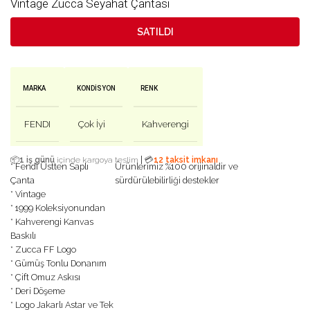
Vintage Zucca Seyahat Çantası
SATILDI
MARKA
KONDISYON
RENK
FENDI
Çok İyi
Kahverengi
|
📦
1 iş günü
içinde kargoya teslim
💳
12 taksit imkanı
* Fendi Üstten Saplı
Ürünlerimiz %100 orijinaldir ve
Çanta
sürdürülebilirliği destekler
* Vintage
* 1999 Koleksiyonundan
* Kahverengi Kanvas
Baskılı
* Zucca FF Logo
* Gümüş Tonlu Donanım
* Çift Omuz Askısı
* Deri Döşeme
* Logo Jakarlı Astar ve Tek