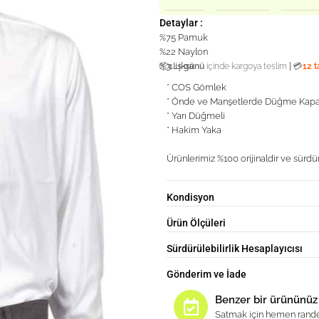
Detaylar :
%75 Pamuk
%22 Naylon
%3 Likra
|
📦
1 iş günü
içinde kargoya teslim
💳
12 t
* COS Gömlek
* Önde ve Manşetlerde Düğme Ka
* Yarı Düğmeli
* Hakim Yaka
Ürünlerimiz %100 orijinaldir ve sürdür
Kondisyon
Ürün Ölçüleri
Sürdürülebilirlik Hesaplayıcısı
Gönderim ve İade
Benzer bir ürününüz
Satmak için hemen rande