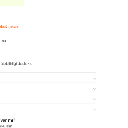
aksit imkanı
pama
ülebilirliği destekler
 var mı?
vu alın