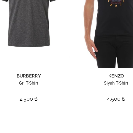
BURBERRY
KENZO
Gri T-Shirt
Siyah T-Shirt
2,500
₺
4,500
₺