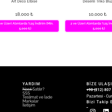
Art Deco Elbise
Desenli Triko Blu
18,000
₺
10,000
₺
ve Üzeri Alımlarda %25 İndirim (Min.
2 ve Üzeri Alımlarda %25 İn
5,000 ₺)
5,000 ₺)
YARDIM
BİZE ULAŞ
Nasıl Satılır?
+90 (212) 807
SSS
Pazartesi - Cu
Teslimat ve İade
Markalar
Bizi Takip 
İletişim