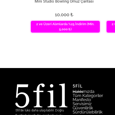
Mini Studio Bowling Omuz Çantası
10,000
₺
2 ve Üzeri Alımlarda %25 İndirim (Min.
2 
5,000 ₺)
5FİL
Hakkımızda
Tüm Kategoriler
Manifesto
Servisimiz
Güvenilirlik
5fil’de lüks daha ulaşılabilir. Doğru
Sürdürülebilirlik