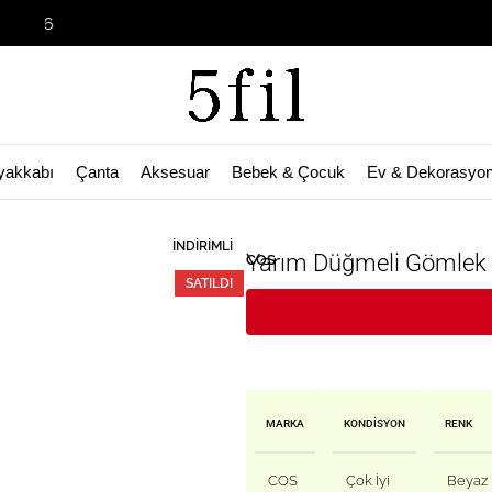
Garage Sale
yakkabı
Çanta
Aksesuar
Bebek & Çocuk
Ev & Dekorasyo
🛒 Bu ürün
57
kişinin sepetinde!
İNDIRIMLI
Yarım Düğmeli Gömlek
COS
SATILDI
MARKA
KONDISYON
RENK
COS
Çok İyi
Beyaz