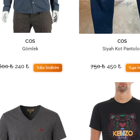
COS
COS
Gömlek
Siyah Kot Pantolo
600
₺
240
₺
750
₺
450
₺
%60 İndirim
%40 İ