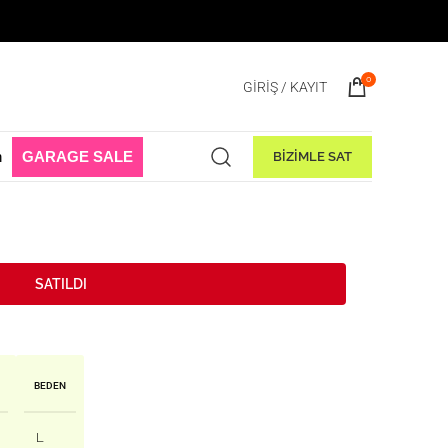
 Başladı! 1 Ağustos - 31 Ağustos 2026
0
GIRIŞ / KAYIT
n
GARAGE SALE
BİZİMLE SAT
💛 Favori ürün!
42
kişinin favori liste
SATILDI
BEDEN
L