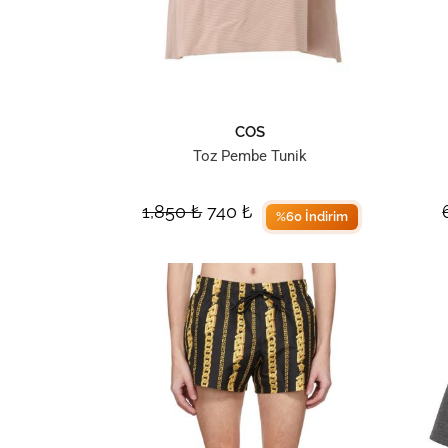
COS
Toz Pembe Tunik
1,850
₺
740
₺
%60 İndirim