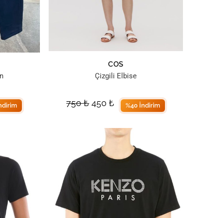
COS
n
Çizgili Elbise
750
₺
450
₺
ndirim
%40 İndirim