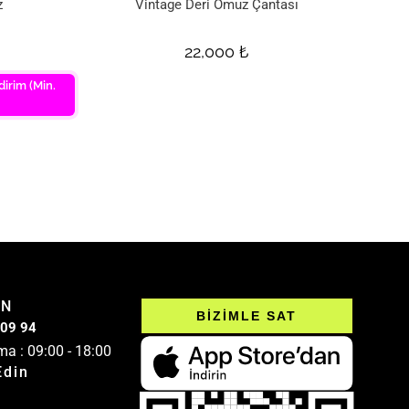
z
Vintage Deri Omuz Çantası
22,000
₺
dirim (Min.
IN
BİZİMLE SAT
 09 94
ma : 09:00 - 18:00
Edin