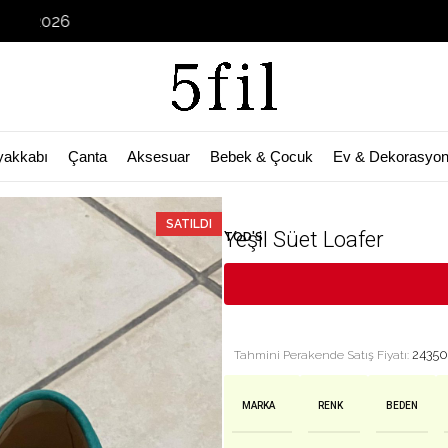
Garage Sal
yakkabı
Çanta
Aksesuar
Bebek & Çocuk
Ev & Dekorasyo
🛒 Bu ürün
26
kişinin sepetinde!
SATILDI
Yeşil Süet Loafer
TOD'S
24350
Tahmini Perakende Satış Fiyatı:
MARKA
RENK
BEDEN