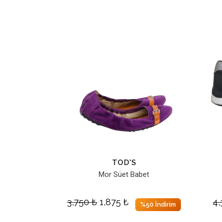
TOD'S
Mor Süet Babet
3,750
₺
1,875
₺
4
%50 İndirim