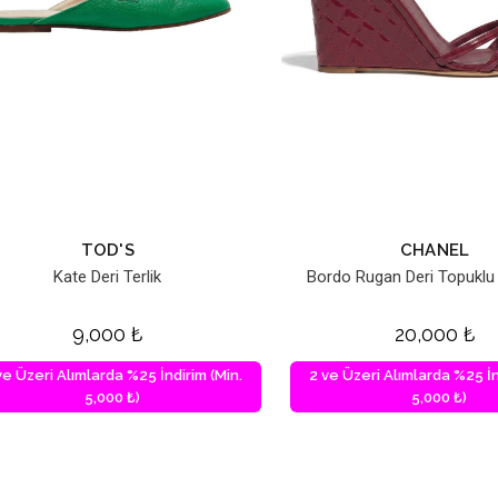
TOD'S
CHANEL
Kate Deri Terlik
Bordo Rugan Deri Topuklu
9,000
₺
20,000
₺
ve Üzeri Alımlarda %25 İndirim (Min.
2 ve Üzeri Alımlarda %25 İn
5,000 ₺)
5,000 ₺)