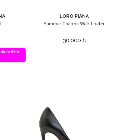
NA
LORO PIANA
l
Summer Charms Walk Loafer
30,000
₺
dirim (Min.