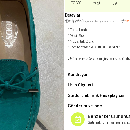
TOD'S
Yeşil
39
Detaylar :
%100 Deri
|
📦
1 iş günü
içinde kargoya teslim
💳
12
* Tod’s Loafer
* Yeşil Süet
* Yuvarlak Burun
* Toz Torbası ve Kutusu Dahildir
Ürünlerimiz %100 orijinaldir ve sürdür
Kondisyon
Ürün Ölçüleri
Sürdürülebilirlik Hesaplayıcısı
Gönderim ve İade
Benzer bir ürününüz
Satmak için hemen rand