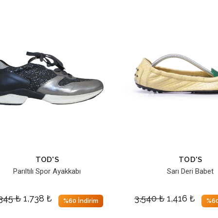
TOD'S
TOD'S
Parıltılı Spor Ayakkabı
Sarı Deri Babet
,345
₺
1,738
₺
3,540
₺
1,416
₺
%60 İndirim
%60