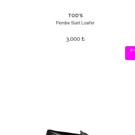
TOD'S
Pembe Süet Loafer
3,000
₺
2 