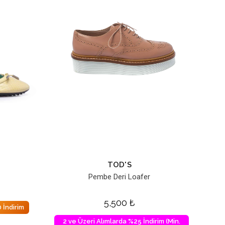
TOD'S
Pembe Deri Loafer
5,500
₺
 İndirim
2 ve Üzeri Alımlarda %25 İndirim (Min.