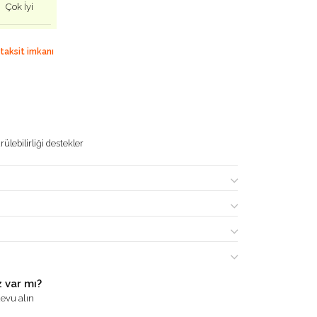
Çok İyi
 taksit imkanı
ülebilirliği destekler
 var mı?
evu alın