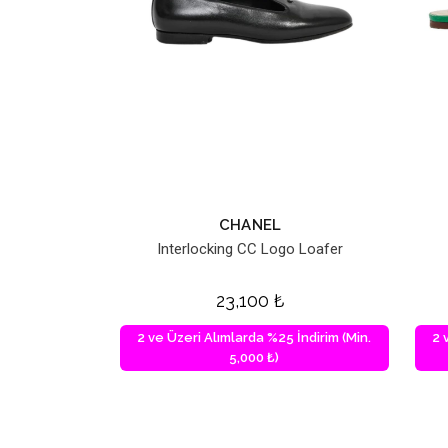
CHANEL
Interlocking CC Logo Loafer
23,100
₺
2 ve Üzeri Alımlarda %25 İndirim (Min.
2 
5,000 ₺)