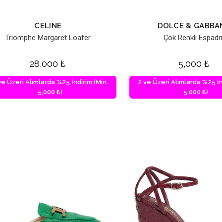
CELINE
DOLCE & GABBA
Triomphe Margaret Loafer
Çok Renkli Espadri
28,000
₺
5,000
₺
ve Üzeri Alımlarda %25 İndirim (Min.
2 ve Üzeri Alımlarda %25 İn
5,000 ₺)
5,000 ₺)