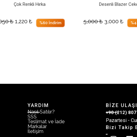
Çok Renkli Hırka
Desenli Blazer Cek
,050
₺
1,220
₺
5,000
₺
3,000
₺
%60 İndirim
%40
YARDIM
BİZE ULAŞ
Nasıl Satılır?
+90 (212) 807
SSS
Pazartesi - Cu
Teslimat ve İade
Markalar
Bizi Takip 
İletişim