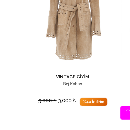
VINTAGE GİYİM
Bej Kaban
5,000
₺
3,000
₺
%40 İndirim
2 