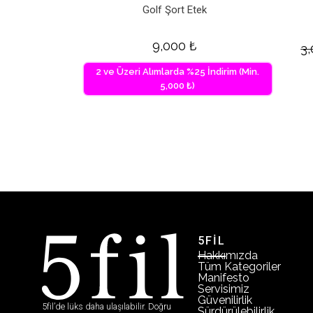
Golf Şort Etek
9,000
₺
3
2 ve Üzeri Alımlarda %25 İndirim (Min.
5,000 ₺)
5FİL
Hakkımızda
Tüm Kategoriler
Manifesto
Servisimiz
Güvenilirlik
5fil’de lüks daha ulaşılabilir. Doğru
Sürdürülebilirlik