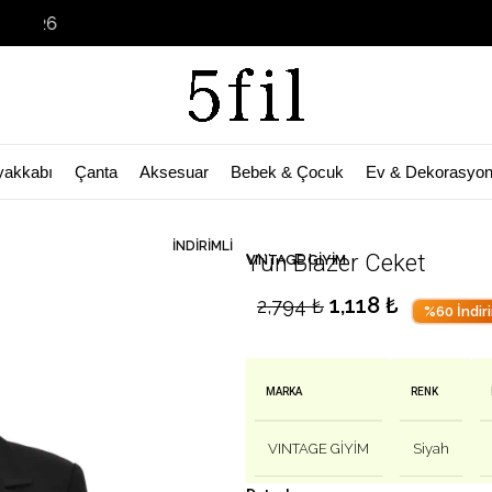
Garage Sale
yakkabı
Çanta
Aksesuar
Bebek & Çocuk
Ev & Dekorasyo
🛒 Bu ürün
43
kişinin sepetinde!
İNDIRIMLI
Yün Blazer Ceket
VINTAGE GİYİM
1,118
₺
2,794
₺
%60 İndir
MARKA
RENK
VINTAGE GİYİM
Siyah