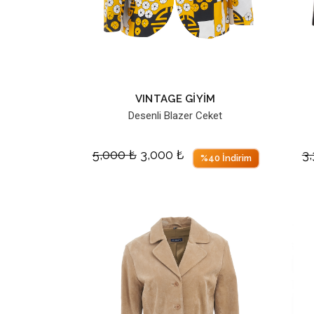
VINTAGE GİYİM
Desenli Blazer Ceket
5,000
₺
3,000
₺
3
%40 İndirim