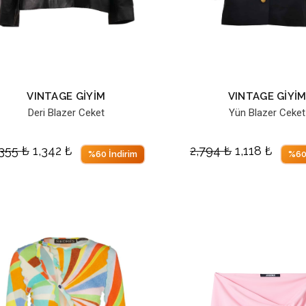
VINTAGE GİYİM
VINTAGE GİYİ
Deri Blazer Ceket
Yün Blazer Ceket
,355
₺
1,342
₺
2,794
₺
1,118
₺
%60 İndirim
%60