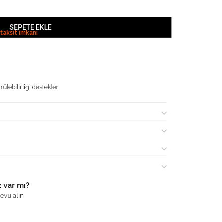
SEPETE EKLE
 taksit imkanı
ülebilirliği destekler
 var mı?
evu alın