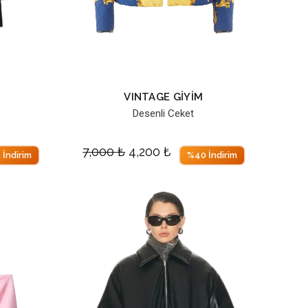
M
VINTAGE GİYİM
Desenli Ceket
7,000
₺
4,200
₺
 İndirim
%40 İndirim