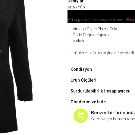
Detaylar :
%100 Yün
|
📦
1 iş günü
içinde kargoya teslim
💳
12
* Vintage Giyim Blazer Ceket
* Önde Düğme Kapama
* Vatkalı
Ürünlerimiz %100 orijinaldir ve sürdür
Kondisyon
Ürün Ölçüleri
Sürdürülebilirlik Hesaplayıcısı
Gönderim ve İade
Benzer bir ürününüz
Satmak için hemen rand