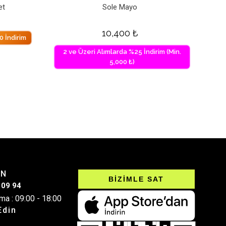
et
Sole Mayo
10,400
₺
 İndirim
2 ve Üzeri Alımlarda %25 İndirim (Min.
5,000 ₺)
IN
BİZİMLE SAT
 09 94
ma : 09:00 - 18:00
Edin