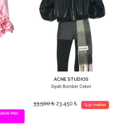
ACNE STUDIOS
Siyah Bomber Ceket
33,500
₺
23,450
₺
%30 İndirim
dirim (Min.