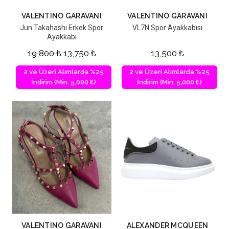
VALENTINO GARAVANI
VALENTINO GARAVANI
Jun Takahashi Erkek Spor
VL7N Spor Ayakkabısı
Ayakkabı
19,800
₺
13,750
₺
13,500
₺
2 ve Üzeri Alımlarda %25
2 ve Üzeri Alımlarda %25
İndirim (Min. 5,000 ₺)
İndirim (Min. 5,000 ₺)
VALENTINO GARAVANI
ALEXANDER MCQUEEN