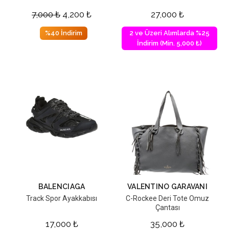
7,000
₺
4,200
₺
27,000
₺
%40 İndirim
2 ve Üzeri Alımlarda %25
İndirim (Min. 5,000 ₺)
BALENCIAGA
VALENTINO GARAVANI
Track Spor Ayakkabısı
C-Rockee Deri Tote Omuz
Çantası
17,000
₺
35,000
₺