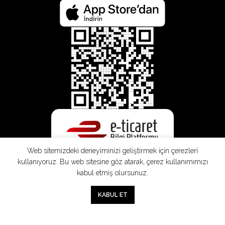
Web sitemizdeki deneyiminizi geliştirmek için çerezleri
kullanıyoruz. Bu web sitesine göz atarak, çerez kullanımımızı
kabul etmiş olursunuz.
0
KABUL ET
Mağaza
Sepet
Hesabım
Mesafeli
Konsinye
Müşteri
Doğrudan
Üyelik
Satış
Sözleşmesi
Aydınlatma
Satış
Sözleşmesi
Sözleşmesi
Metni
Sözleşmesi