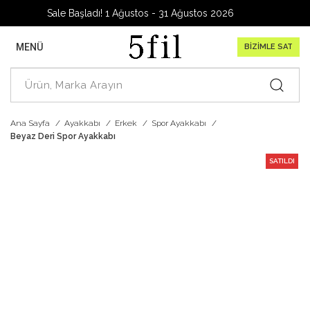
rage Sale Başladı! 1 Ağustos - 31 Ağustos 2026
MENÜ
BİZİMLE SAT
Ana Sayfa
Ayakkabı
Erkek
Spor Ayakkabı
Beyaz Deri Spor Ayakkabı
SATILDI