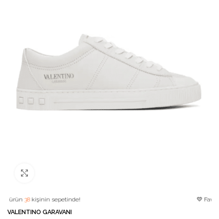
Büyütmek için tıklayın
n
38
kişinin sepetinde!
💛 Favori ürün!
VALENTINO GARAVANI