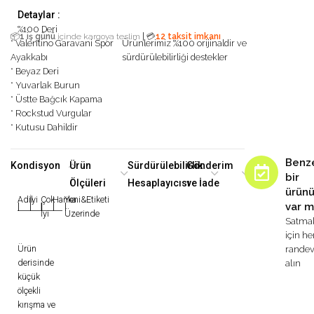
Detaylar :
%100 Deri
|
📦
1 iş günü
içinde kargoya teslim
💳
12 taksit imkanı
* Valentino Garavani Spor
Ürünlerimiz %100 orijinaldir ve
Ayakkabı
sürdürülebilirliği destekler
* Beyaz Deri
* Yuvarlak Burun
* Üstte Bağcık Kapama
* Rockstud Vurgular
* Kutusu Dahildir
Benz
Kondisyon
Ürün
Sürdürülebilirlik
Gönderim
bir
Ölçüleri
Hesaplayıcısı
ve İade
ürün
Adil
İyi
Çok
Harika
Yeni&Etiketi
var m
|
|
|
|
|
İyi
Üzerinde
Satma
için h
Ürün
rande
derisinde
alın
küçük
ölçekli
kırışma ve