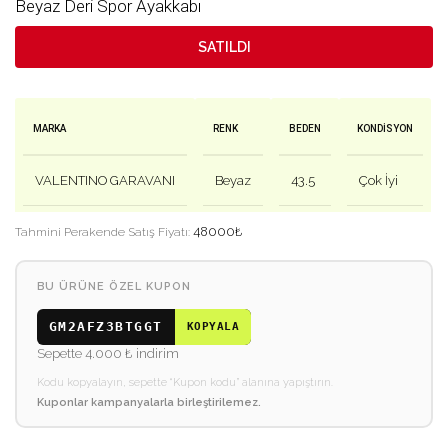
Beyaz Deri Spor Ayakkabı
SATILDI
MARKA
RENK
BEDEN
KONDISYON
VALENTINO GARAVANI
Beyaz
43.5
Çok İyi
48000
₺
Tahmini Perakende Satış Fiyatı:
BU ÜRÜNE ÖZEL KUPON
GM2AFZ3BTGGT
KOPYALA
Sepette 4.000 ₺ indirim
Kodu kopyalayın, sepette “Kupon kodu” alanına yapıştırın.
Kuponlar kampanyalarla birleştirilemez.