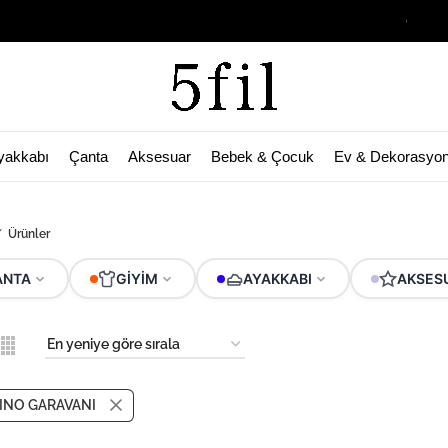
Garage Sale Ba
yakkabı
Çanta
Aksesuar
Bebek & Çocuk
Ev & Dekorasyo
Ürünler
ANTA
GIYIM
AYAKKABI
AKSES
INO GARAVANI