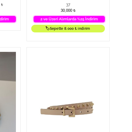
37
 ₺
30,000
₺
dirim
2 ve Üzeri Alımlarda %25 İndirim
🏷️
Sepette 8.000 ₺ indirim