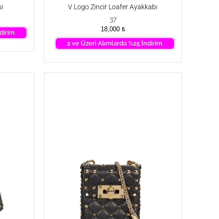
ı
V Logo Zincir Loafer Ayakkabı
37
18,000
₺
dirim
2 ve Üzeri Alımlarda %25 İndirim