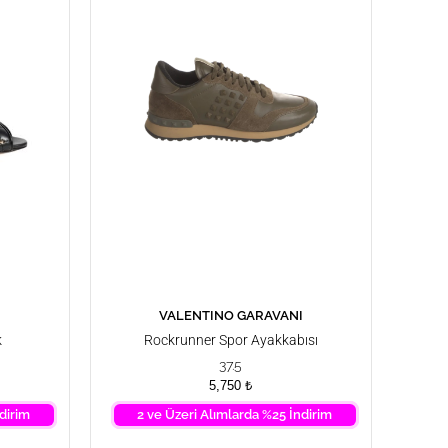
I
VALENTINO GARAVANI
SEPETE EKLE
k
Rockrunner Spor Ayakkabısı
37.5
5,750
₺
dirim
2 ve Üzeri Alımlarda %25 İndirim