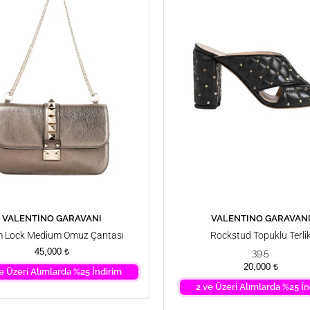
VALENTINO GARAVANI
VALENTINO GARAVAN
SEPETE EKLE
SEPETE EKLE
 Lock Medium Omuz Çantası
Rockstud Topuklu Terli
45,000
₺
39.5
20,000
₺
e Üzeri Alımlarda %25 İndirim
2 ve Üzeri Alımlarda %25 İn