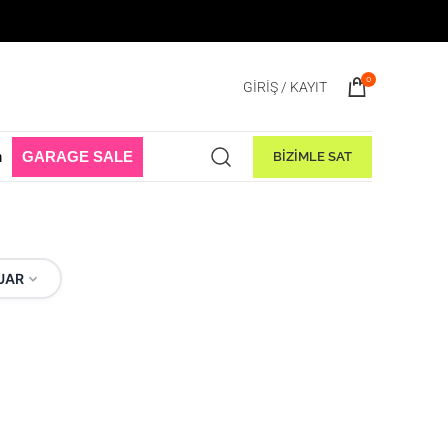
şladı! 1 Ağustos - 31 Ağustos 2026
0
GIRIŞ / KAYIT
n
GARAGE SALE
BİZİMLE SAT
UAR