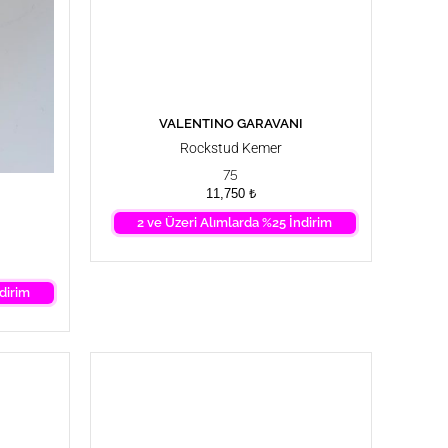
VALENTINO GARAVANI
SEPETE EKLE
Rockstud Kemer
75
I
11,750
₺
2 ve Üzeri Alımlarda %25 İndirim
dirim