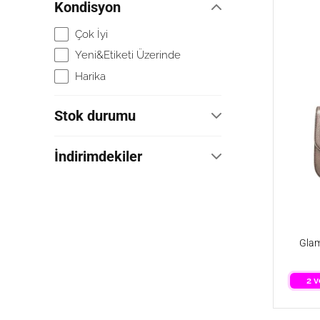
Kondisyon
Çok İyi
Yeni&Etiketi Üzerinde
Harika
Stok durumu
Herhangi
İndirimdekiler
Stokta
İndirimdekiler
Glam
2 v