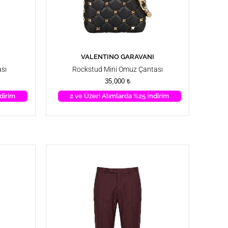
I
VALENTINO GARAVANI
SEPETE EKLE
sı
Rockstud Mini Omuz Çantası
35,000
₺
dirim
2 ve Üzeri Alımlarda %25 İndirim