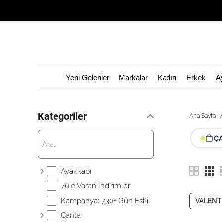
Yeni Gelenler
Markalar
Kadın
Erkek
A
Kategoriler
Ana Sayfa
Ç
Ayakkabı
70'e Varan İndirimler
Kampanya: 730+ Gün Eski
VALENT
Çanta