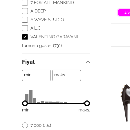
7 FOR ALL MANKIND
A DEEP
2 v
A WAVE STUDIO
A.L.C.
VALENTINO GARAVANI
tümünü göster
(
731
)
Fiyat
min.
maks.
min.
maks.
7,000 ₺ altı