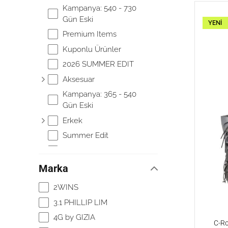
Kampanya: 540 - 730
Gün Eski
YENI
Premium Items
Kuponlu Ürünler
2026 SUMMER EDIT
Aksesuar
Kampanya: 365 - 540
Gün Eski
Erkek
Summer Edit
Trend Renkler
Diğer
Marka
Om Paparazzi
2WINS
3.1 PHILLIP LIM
4G by GIZIA
C-Ro