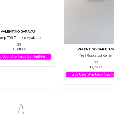
VALENTINO GARAVANI
SEPETE EKLE
ump T90 Topuklu Ayakkabı
39
VALENTINO GARAVAN
SEPETE EKLE
16,000
₺
Yeşil Rockstud Kemer
e Üzeri Alımlarda %25 İndirim
80
11,750
₺
2 ve Üzeri Alımlarda %25 İn