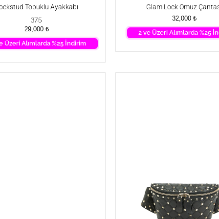
ockstud Topuklu Ayakkabı
Glam Lock Omuz Çantas
32,000
₺
37.5
29,000
₺
2 ve Üzeri Alımlarda %25 İn
e Üzeri Alımlarda %25 İndirim