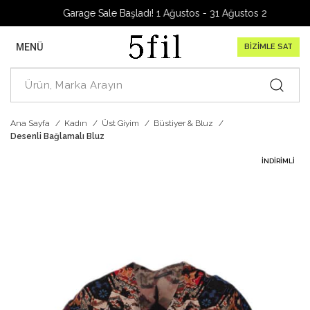
Garage Sale Başladı! 1 Ağustos - 31 Ağustos 2026
MENÜ
BİZİMLE SAT
Ana Sayfa
Kadın
Üst Giyim
Büstiyer & Bluz
Desenli Bağlamalı Bluz
İNDIRIMLI