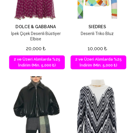
DOLCE & GABBANA
SIEDRES
İpek Çiçek Desenli Büstiyer
Desenli Triko Bluz
Elbise
20,000
₺
10,000
₺
2 ve Üzeri Alımlarda %25
2 ve Üzeri Alımlarda %25
İndirim (Min. 5,000 ₺)
İndirim (Min. 5,000 ₺)