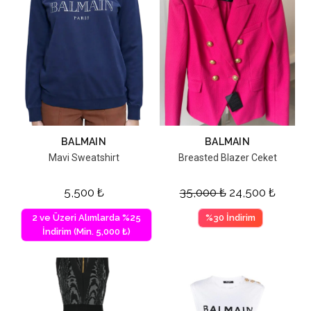
BALMAIN
BALMAIN
Mavi Sweatshirt
Breasted Blazer Ceket
5,500
₺
35,000
₺
24,500
₺
2 ve Üzeri Alımlarda %25
%30 İndirim
İndirim (Min. 5,000 ₺)