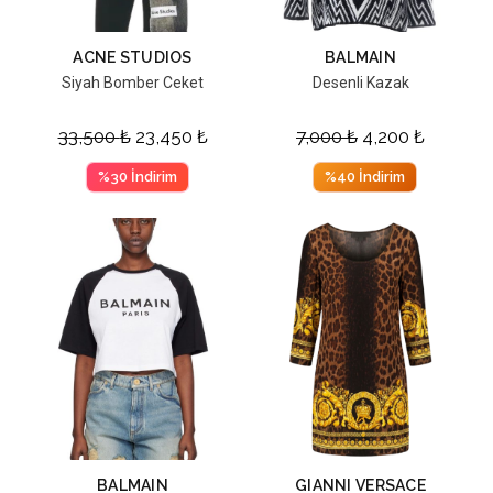
ACNE STUDIOS
BALMAIN
Siyah Bomber Ceket
Desenli Kazak
33,500
₺
23,450
₺
7,000
₺
4,200
₺
%30 İndirim
%40 İndirim
BALMAIN
GIANNI VERSACE