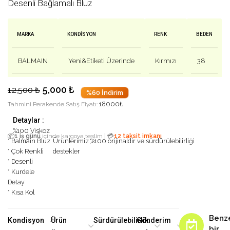
Desenli Bağlamalı Bluz
MARKA
KONDISYON
RENK
BEDEN
BALMAIN
Yeni&Etiketi Üzerinde
Kırmızı
38
5,000
₺
12,500
₺
%60 İndirim
18000
₺
Tahmini Perakende Satış Fiyatı:
Detaylar :
%100 Viskoz
|
📦
1 iş günü
içinde kargoya teslim
💳
12 taksit imkanı
* Balmain Bluz
Ürünlerimiz %100 orijinaldir ve sürdürülebilirliği
* Çok Renkli
destekler
* Desenli
* Kurdele
Detay
* Kısa Kol
Benz
Kondisyon
Ürün
Sürdürülebilirlik
Gönderim
bir