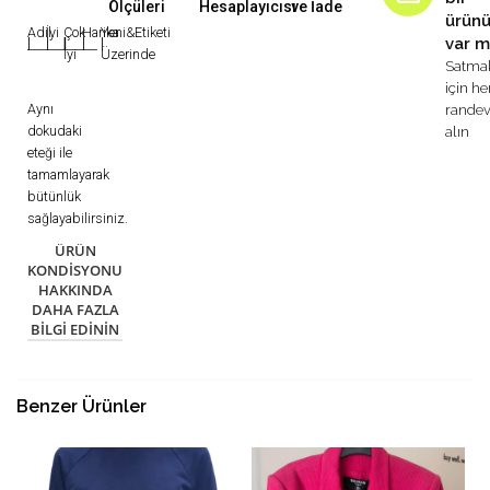
Ölçüleri
Hesaplayıcısı
ve İade
ürün
Adil
İyi
Çok
Harika
Yeni&Etiketi
var m
|
|
|
|
|
İyi
Üzerinde
Satma
için h
Aynı
rande
dokudaki
alın
eteği ile
tamamlayarak
bütünlük
sağlayabilirsiniz.
ÜRÜN
KONDISYONU
HAKKINDA
DAHA FAZLA
BILGI EDININ
Benzer Ürünler