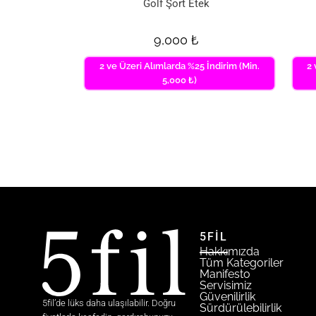
Golf Şort Etek
9,000
₺
2 ve Üzeri Alımlarda %25 İndirim (Min.
2 
5,000 ₺)
5FİL
Hakkımızda
Tüm Kategoriler
Manifesto
Servisimiz
Güvenilirlik
5fil’de lüks daha ulaşılabilir. Doğru
Sürdürülebilirlik