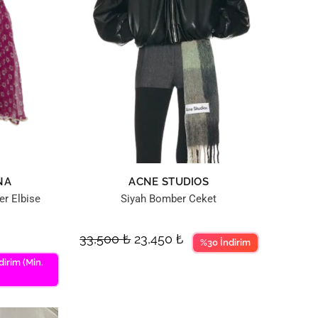
NA
ACNE STUDIOS
er Elbise
Siyah Bomber Ceket
33,500
₺
23,450
₺
%30 İndirim
dirim (Min.