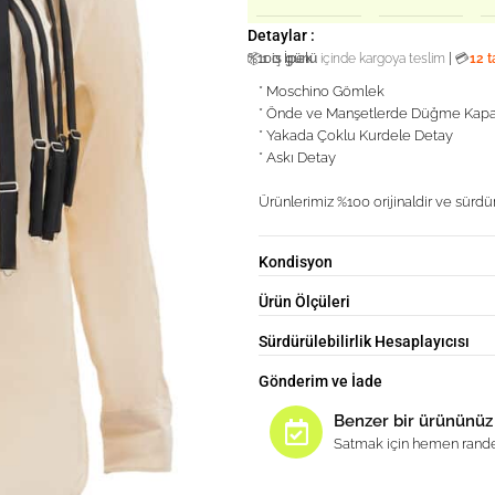
Detaylar :
%100 İpek
|
📦
1 iş günü
içinde kargoya teslim
💳
12 t
* Moschino Gömlek
* Önde ve Manşetlerde Düğme Ka
* Yakada Çoklu Kurdele Detay
* Askı Detay
Ürünlerimiz %100 orijinaldir ve sürdür
Kondisyon
Ürün Ölçüleri
Sürdürülebilirlik Hesaplayıcısı
Gönderim ve İade
Benzer bir ürününüz
Satmak için hemen rande