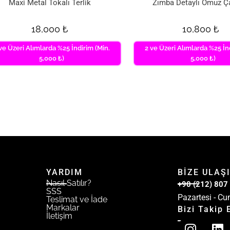
Maxi Metal Tokalı Terlik
Zımba Detaylı Omuz Ç
18,000
₺
10,800
₺
ve Üzeri Alımlarda %25 İndirim (Min.
2 ve Üzeri Alımlarda %25 İn
5,000 ₺)
5,000 ₺)
YARDIM
BİZE ULAŞ
Nasıl Satılır?
+90 (212) 807
SSS
Pazartesi - Cu
Teslimat ve İade
Markalar
Bizi Takip 
İletişim