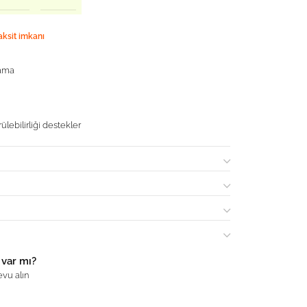
aksit imkanı
pama
ülebilirliği destekler
 var mı?
vu alın