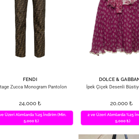
FENDI
DOLCE & GABBA
ntage Zucca Monogram Pantolon
İpek Çiçek Desenli Büstiy
24,000
₺
20,000
₺
ve Üzeri Alımlarda %25 İndirim (Min.
2 ve Üzeri Alımlarda %25 İn
5,000 ₺)
5,000 ₺)