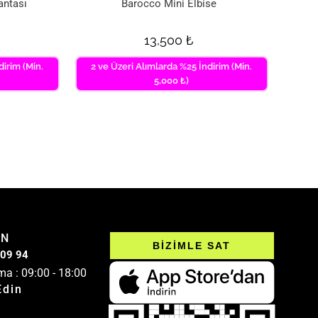
antası
Barocco Mini Elbise
13,500
₺
dirim (Min.
2 ve Üzeri Alımlarda %25 İndirim (Min.
5,000 ₺)
IN
BİZİMLE SAT
 09 94
ma : 09:00 - 18:00
Edin