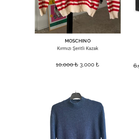
MOSCHINO
Kırmızı Şeritli Kazak
10,000
₺
3,000
₺
6