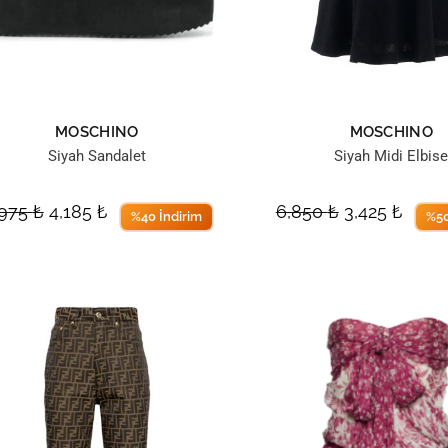
MOSCHINO
MOSCHINO
Siyah Sandalet
Siyah Midi Elbis
,975
₺
4,185
₺
6,850
₺
3,425
₺
%40 İndirim
%50