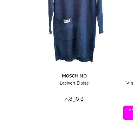
MOSCHINO
Lacivert Elbise
Vi
4,896
₺
2 