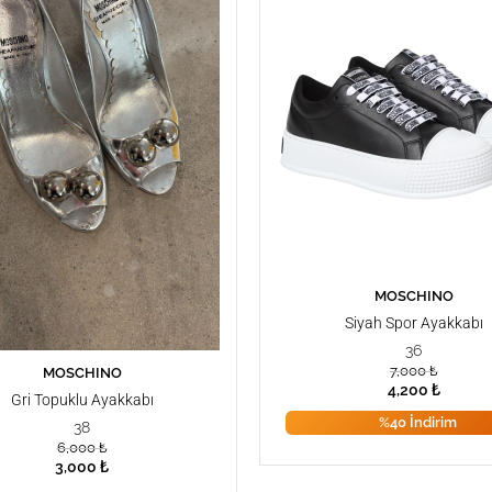
MOSCHINO
SEPETE EKLE
Siyah Spor Ayakkabı
36
7,000
₺
MOSCHINO
SEPETE EKLE
4,200
₺
Gri Topuklu Ayakkabı
%40 İndirim
38
6,000
₺
3,000
₺