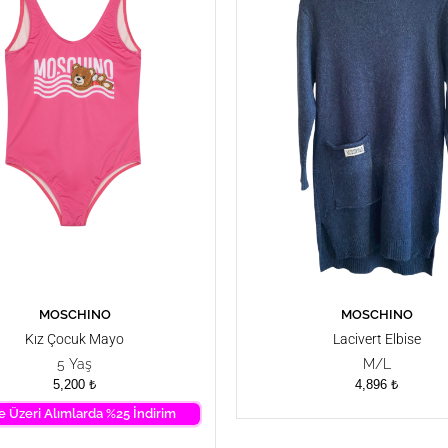
MOSCHINO
MOSCHINO
SEPETE EKLE
SEPETE EKLE
Kız Çocuk Mayo
Lacivert Elbise
5 Yaş
M/L
5,200
₺
4,896
₺
e Üzeri Alımlarda %25 İndirim