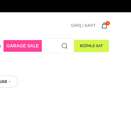
aşladı! 1 Ağustos - 31 Ağustos 2026
0
GIRIŞ / KAYIT
n
GARAGE SALE
BİZİMLE SAT
UAR