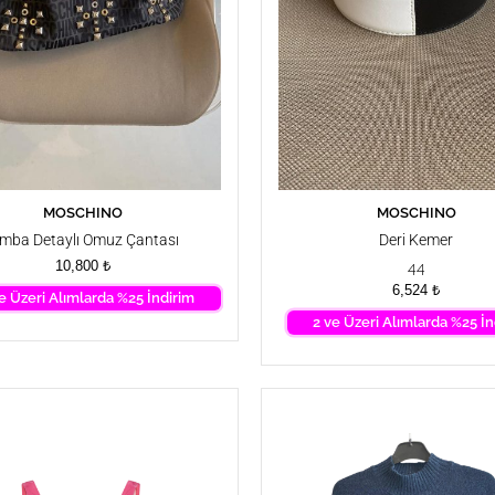
MOSCHINO
MOSCHINO
SEPETE EKLE
SEPETE EKLE
ımba Detaylı Omuz Çantası
Deri Kemer
10,800
₺
44
6,524
₺
e Üzeri Alımlarda %25 İndirim
2 ve Üzeri Alımlarda %25 İn