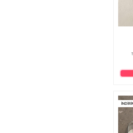
T
İNDIRI