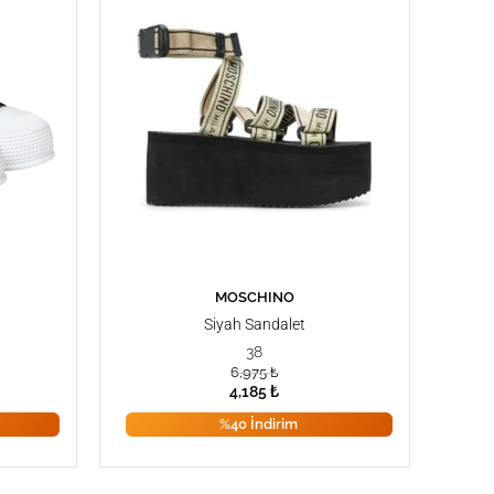
MOSCHINO
SEPETE EKLE
Siyah Sandalet
38
6,975
₺
4,185
₺
%40 İndirim