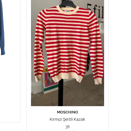
MOSCHINO
SEPETE EKLE
Kırmızı Şeritli Kazak
38