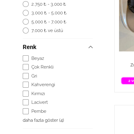
2,750 ₺ - 3,000 ₺
3,000 ₺ - 5,000 ₺
5,000 ₺ - 7,000 ₺
7,000 ₺ ve üstü
Renk
Beyaz
Z
Çok Renkli
Gri
2 v
Kahverengi
Kırmızı
Lacivert
Pembe
daha fazla göster
(
4
)