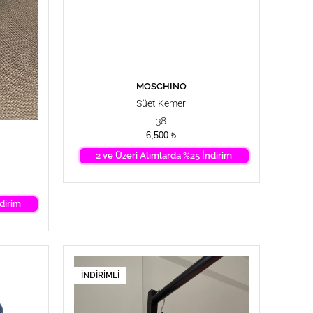
MOSCHINO
SEPETE EKLE
Süet Kemer
38
6,500
₺
2 ve Üzeri Alımlarda %25 İndirim
dirim
İNDIRIMLI