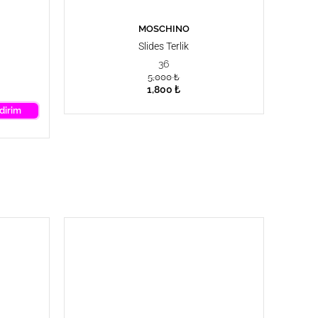
MOSCHINO
SEPETE EKLE
Slides Terlik
36
5,000
₺
1,800
₺
dirim