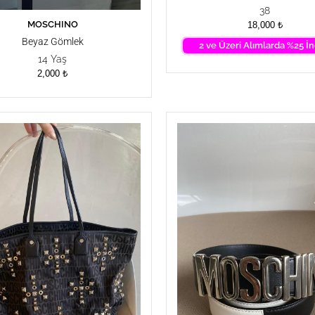
38
MOSCHINO
SEPETE EKLE
18,000
₺
Beyaz Gömlek
2 ve Üzeri Alımlarda %25 İn
14 Yaş
2,000
₺