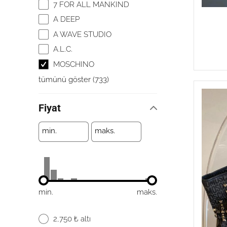
7 FOR ALL MANKIND
A DEEP
A WAVE STUDIO
A.L.C.
MOSCHINO
tümünü göster
(
733
)
Fiyat
min.
maks.
min.
maks.
2,750 ₺ altı