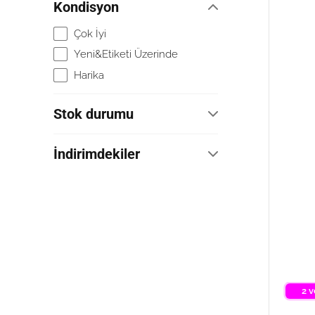
Kondisyon
Çok İyi
Yeni&Etiketi Üzerinde
Harika
Stok durumu
Herhangi
İndirimdekiler
Stokta
İndirimdekiler
2 v