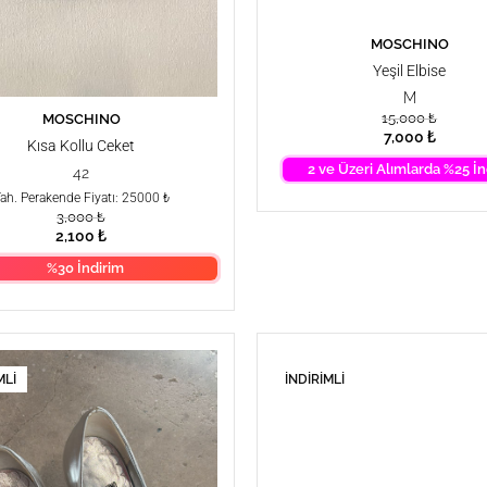
MOSCHINO
SEPETE EKLE
Yeşil Elbise
M
15,000
₺
MOSCHINO
SEPETE EKLE
7,000
₺
Kısa Kollu Ceket
2 ve Üzeri Alımlarda %25 İn
42
ah. Perakende Fiyatı: 25000 ₺
3,000
₺
2,100
₺
%30 İndirim
MLI
İNDIRIMLI