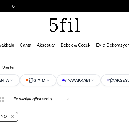
Garage Sale B
yakkabı
Çanta
Aksesuar
Bebek & Çocuk
Ev & Dekorasyo
Ürünler
ANTA
GIYIM
AYAKKABI
AKSES
INO