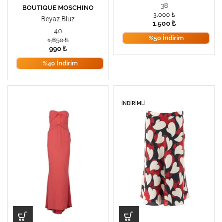
38
BOUTIQUE MOSCHINO
3,000
₺
Beyaz Bluz
1,500
₺
40
%50 İndirim
1,650
₺
990
₺
%40 İndirim
İNDIRIMLI