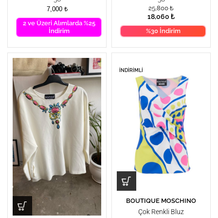
25,800
₺
7,000
₺
18,060
₺
2 ve Üzeri Alımlarda %25
İndirim
%30 İndirim
İNDIRIMLI
BOUTIQUE MOSCHINO
Çok Renkli Bluz