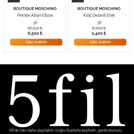
BOUTIQUE MOSCHINO
BOUTIQUE MOSCHINO
Pembe Abiye Elbise
Kalp Desenli Etek
36
38
16,250
₺
6,000
₺
6,500
₺
2,400
₺
%60 İndirim
%60 İndirim
5fil’de lüks daha ulaşılabilir. Doğru fiyatlarla keşfedin, gardırobunuzu