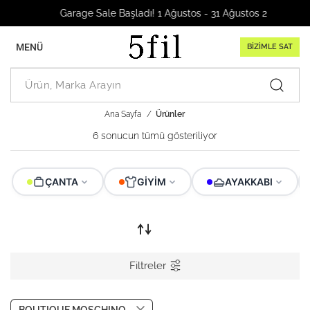
Garage Sale Başladı! 1 Ağustos - 31 Ağustos 2026
MENÜ
BİZİMLE SAT
Ana Sayfa
Ürünler
6 sonucun tümü gösteriliyor
ÇANTA
GIYIM
AYAKKABI
Filtreler