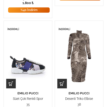
1,800
₺
%40 İndirim
İNDIRIMLI
İNDIRIMLI
EMILIO PUCCI
EMILIO PUCCI
Süet Çok Renkli Spor
Desenli Triko Elbise
Ayakkabı
35
38