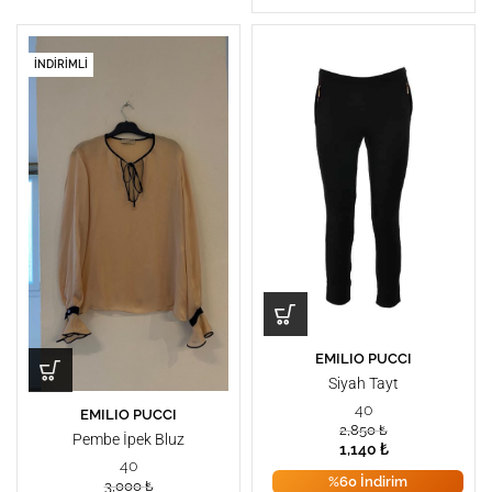
İNDIRIMLI
EMILIO PUCCI
Siyah Tayt
40
EMILIO PUCCI
2,850
₺
Pembe İpek Bluz
1,140
₺
40
%60 İndirim
3,000
₺