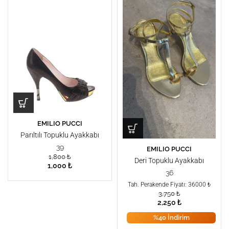
EMILIO PUCCI
Parıltılı Topuklu Ayakkabı
39
EMILIO PUCCI
1,800
₺
Deri Topuklu Ayakkabı
1,000
₺
36
Tah. Perakende Fiyatı: 36000 ₺
3,750
₺
2,250
₺
%40 İndirim