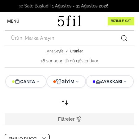
ge Sale Başladı! 1 Ağustos - 31 Ağustos 2026
MENÜ
BİZİMLE SAT
Ana Sayfa
Ürünler
18 sonucun tümü gösteriliyor
ÇANTA
GIYIM
AYAKKABI
Filtreler