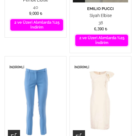
Pembe Elbise
40
EMILIO PUCCI
9,000
₺
Siyah Elbise
2 ve Üzeri Alımlarda %25
38
İndirim
6,390
₺
2 ve Üzeri Alımlarda %25
İndirim
İNDIRIMLI
İNDIRIMLI