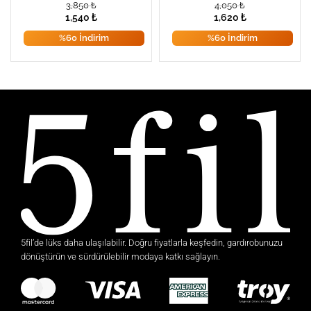
3,850
₺
4,050
₺
1,540
₺
1,620
₺
%60 İndirim
%60 İndirim
5fil’de lüks daha ulaşılabilir. Doğru fiyatlarla keşfedin, gardırobunuzu
dönüştürün ve sürdürülebilir modaya katkı sağlayın.