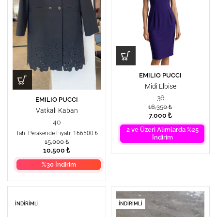
EMILIO PUCCI
Midi Elbise
36
EMILIO PUCCI
16,350
₺
Vatkalı Kaban
7,000
₺
40
2 ve Üzeri Alımlarda %25
Tah. Perakende Fiyatı: 166500 ₺
İndirim
15,000
₺
10,500
₺
%30 İndirim
İNDIRIMLI
İNDIRIMLI