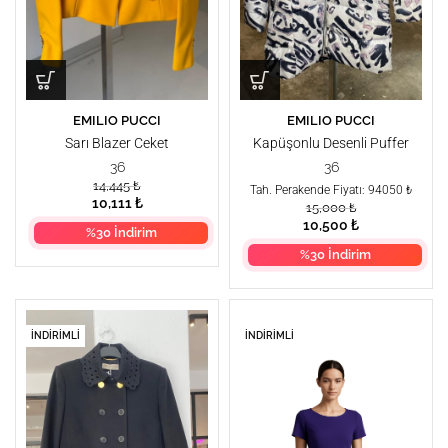
EMILIO PUCCI
EMILIO PUCCI
Sarı Blazer Ceket
Kapüşonlu Desenli Puffer
Mont
36
36
14,445
₺
Tah. Perakende Fiyatı: 94050 ₺
10,111
₺
15,000
₺
10,500
₺
%30 İndirim
%30 İndirim
İNDIRIMLI
İNDIRIMLI