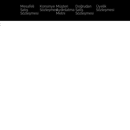
Mesafeli
Konsinye
Müşteri
Doğrudan
Üyelik
Satış
Sözleşmesi
Aydınlatma
Satış
Sözleşmesi
Sözleşmesi
Metni
Sözleşmesi
;